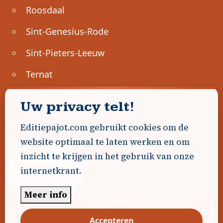
Roosdaal
Sint-Genesius-Rode
Sint-Pieters-Leeuw
Ternat
Ondernemen
Uw privacy telt!
Geen advertenties gevonden.
Editiepajot.com gebruikt cookies om de
website optimaal te laten werken en om
Uw advertentie hier? Contacteer ons!
inzicht te krijgen in het gebruik van onze
internetkrant.
Word Partner!
Meer info
© 2026
Editiepajot.com
|
Algemene voorwaarden
Accepteren