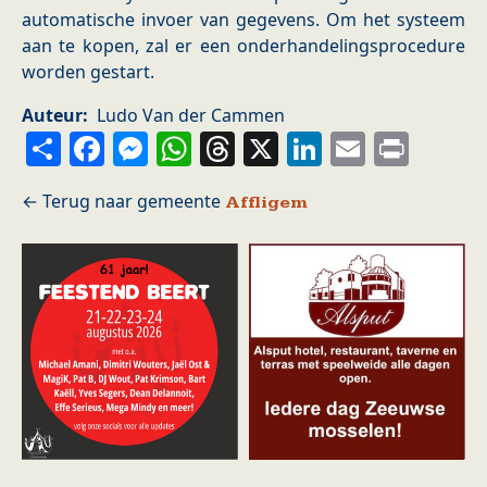
automatische invoer van gegevens. Om het systeem
aan te kopen, zal er een onderhandelingsprocedure
worden gestart.
Auteur
Ludo Van der Cammen
Share
Facebook
Messenger
WhatsApp
Threads
X
LinkedIn
Email
Prin
Affligem