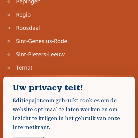
Pepingen
Regio
Roosdaal
Sint-Genesius-Rode
Sint-Pieters-Leeuw
Ternat
Ondernemen
Uw privacy telt!
Geen advertenties gevonden.
Editiepajot.com gebruikt cookies om de
website optimaal te laten werken en om
Uw advertentie hier? Contacteer ons!
inzicht te krijgen in het gebruik van onze
internetkrant.
Word Partner!