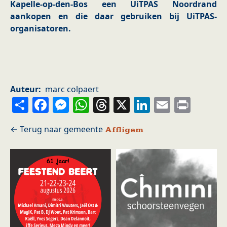
Kapelle-op-den-Bos een UiTPAS Noordrand
aankopen en die daar gebruiken bij UiTPAS-
organisatoren.
Auteur
marc colpaert
Share
Facebook
Messenger
WhatsApp
Threads
X
LinkedIn
Email
Prin
Affligem