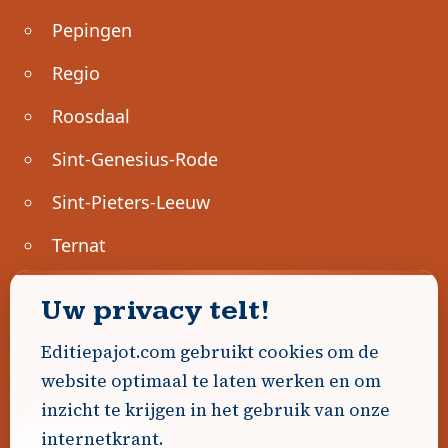
Pepingen
Regio
Roosdaal
Sint-Genesius-Rode
Sint-Pieters-Leeuw
Ternat
Ondernemen
Uw privacy telt!
Geen advertenties gevonden.
Editiepajot.com gebruikt cookies om de
website optimaal te laten werken en om
Uw advertentie hier? Contacteer ons!
inzicht te krijgen in het gebruik van onze
internetkrant.
Word Partner!