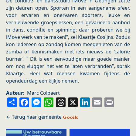
De conditie- en dansstudio iMove in Oetingen zette
zijn deuren open. Sporten in een aangename sfeer,
voor ervaren en onervaren sporters, leuke en
vernieuwende groepslessen, een gevarieerd aanbod
in dans, conditie en spinning: daar proberen we bij
iMove werk van te maken!”, zei Klaartje Cosijns. Zodus
kon iedereen op zondag komen meegenieten van de
zumba of kennismaken met iets nieuws de ‘calorie
burner’. “ Dit is een eenvoudige maar goede manier
om nog vlugger het vet te laten verbranden”, sprak
Klaartje. Heel wat mensen kwamen tijdens de
opendeurdag een kijkje nemen.
Auteur
Marc Colpaert
Share
Facebook
Messenger
WhatsApp
Threads
X
LinkedIn
Email
Prin
Gooik