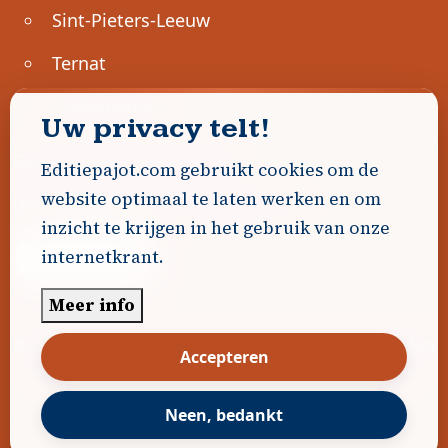
Sint-Pieters-Leeuw
Ternat
Ondernemen
Uw privacy telt!
Geen advertenties gevonden.
Editiepajot.com gebruikt cookies om de
website optimaal te laten werken en om
Uw advertentie hier? Contacteer ons!
inzicht te krijgen in het gebruik van onze
internetkrant.
Word Partner!
Meer info
© 2026
Editiepajot.com
|
Algemene voorwaarden
Accepteren
|
Disclaimer
|
Privacybeleid
|
Cookiebeleid
|
Gerealiseerd door
DavidHosse.net
Neen, bedankt