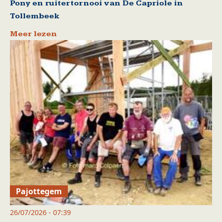
Pony en ruitertornooi van De Capriole in
Tollembeek
Meer lezen
Pajottegem
26/07/2026 - 07:39