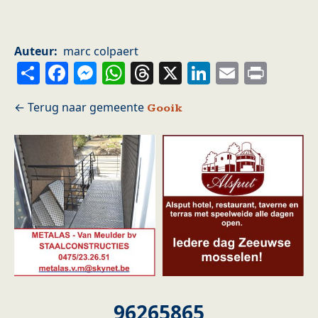
Auteur
marc colpaert
Share
Facebook
Messenger
WhatsApp
Threads
X
LinkedIn
Email
Prin
Gooik
96265865