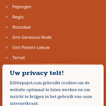
Pepingen
Regio
Roosdaal
Sint-Genesius-Rode
Sint-Pieters-Leeuw
Ternat
Ondernemen
Uw privacy telt!
Geen advertenties gevonden.
Editiepajot.com gebruikt cookies om de
website optimaal te laten werken en om
Uw advertentie hier? Contacteer ons!
inzicht te krijgen in het gebruik van onze
internetkrant.
Word Partner!