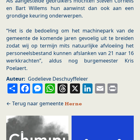
Als aangestelde gebruikers mochten Steven Cornelis
en Bart Willems hun aanwinst dan ook aan een
grondige keuring onderwerpen.
“Het is de bedoeling om het machinepark van de
gemeente de komende jaren gevoelig uit te breiden
zodat wij op termijn mits natuurlijke afvloeiing het
personeelsbestand kunnen afslanken van 21 naar 16
werkkrachten”, aldus nog burgemeester Kris
Poelaert.
Auteur
Godelieve Deschuyffeleer
Share
Facebook
Messenger
WhatsApp
Threads
X
LinkedIn
Email
Prin
Herne