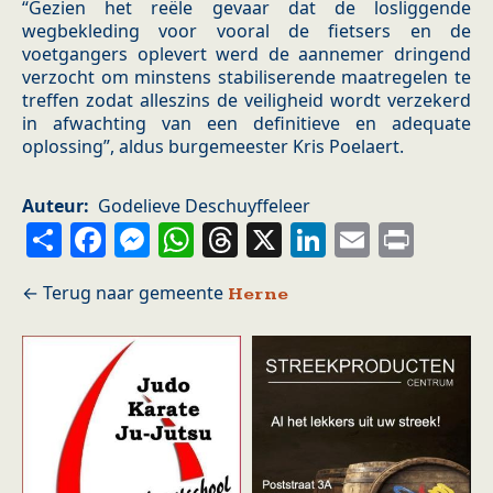
“Gezien het reële gevaar dat de losliggende
wegbekleding voor vooral de fietsers en de
voetgangers oplevert werd de aannemer dringend
verzocht om minstens stabiliserende maatregelen te
treffen zodat alleszins de veiligheid wordt verzekerd
in afwachting van een definitieve en adequate
oplossing”, aldus burgemeester Kris Poelaert.
Auteur
Godelieve Deschuyffeleer
Share
Facebook
Messenger
WhatsApp
Threads
X
LinkedIn
Email
Prin
Herne