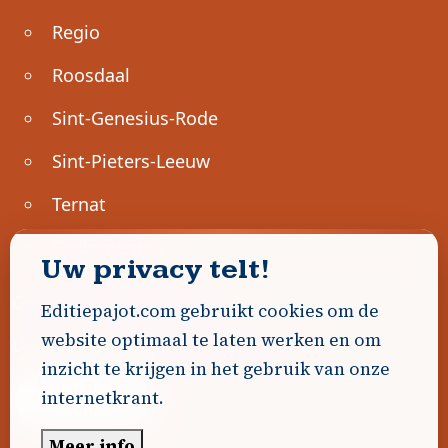
Regio
Roosdaal
Sint-Genesius-Rode
Sint-Pieters-Leeuw
Ternat
Ondernemen
Uw privacy telt!
Geen advertenties gevonden.
Editiepajot.com gebruikt cookies om de
website optimaal te laten werken en om
Uw advertentie hier? Contacteer ons!
inzicht te krijgen in het gebruik van onze
internetkrant.
Word Partner!
Meer info