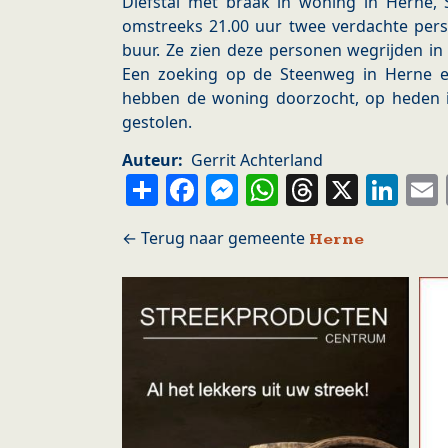
Diefstal met braak in woning in Herne
omstreeks 21.00 uur twee verdachte pe
buur. Ze zien deze personen wegrijden in 
Een zoeking op de Steenweg in Herne en
hebben de woning doorzocht, op heden 
gestolen.
Auteur
Gerrit Achterland
Share
Facebook
Messenger
WhatsApp
Thread
X
Li
Herne