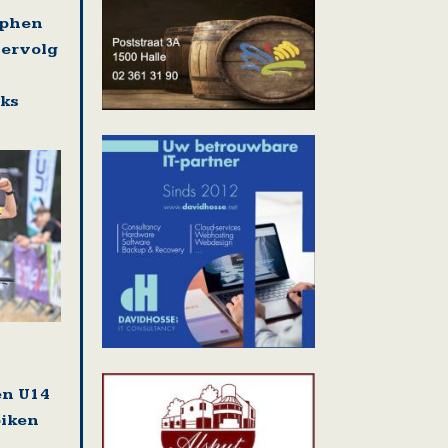
ephen
vervolg
eks
en U14
biken