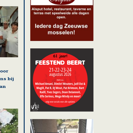
voor
ns bij
van