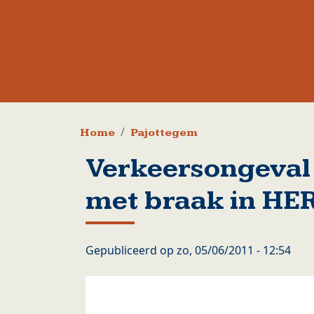
Kruimelpad
Home
Pajottegem
Verkeersongeval 
met braak in HE
Gepubliceerd op
zo, 05/06/2011 - 12:54