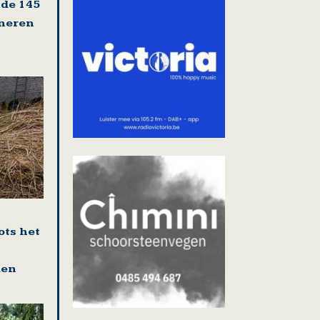
 de 145
oneren
ots het
den