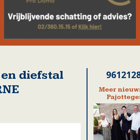
en diefstal
961212
RNE
Meer nieuws
Pajotteg