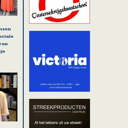
nsen
eciale
 van
sje