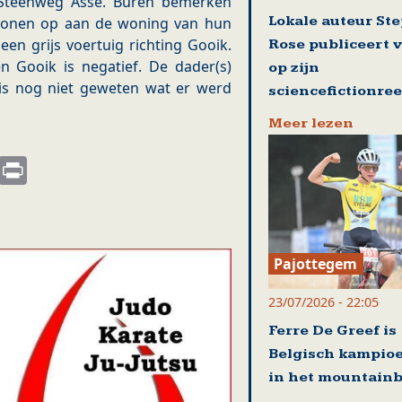
, Steenweg Asse. Buren bemerken
Lokale auteur St
rsonen op aan de woning van hun
een grijs voertuig richting Gooik.
Rose publiceert 
 Gooik is negatief. De dader(s)
op zijn
is nog niet geweten wat er werd
sciencefictionre
Meer lezen
s
nkedIn
Email
Print
Pajottegem
23/07/2026 - 22:05
Ferre De Greef is
Belgisch kampio
in het mountain