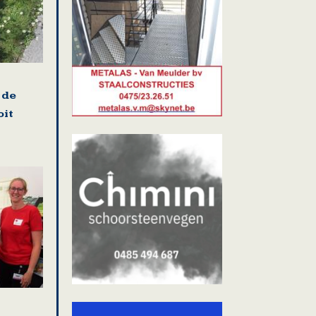
 de
oit