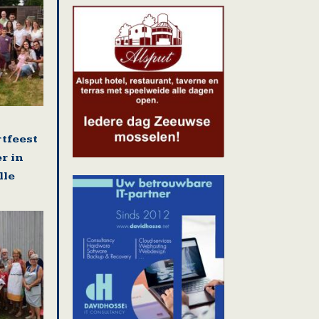
rtfeest
r in
lle