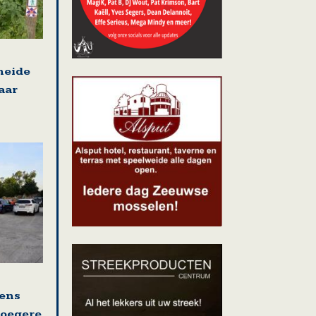
heide
aar
ens
roegere