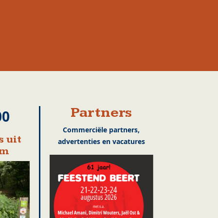
Partners
00
Commerciële partners,
 uit
advertenties en vacatures
em