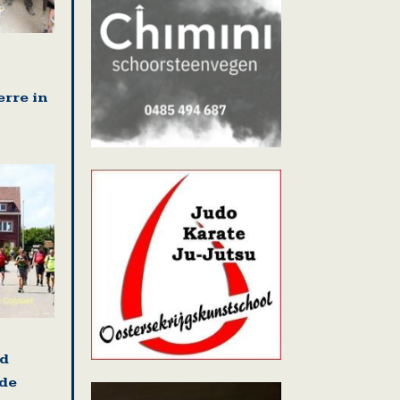
erre in
nd
 de