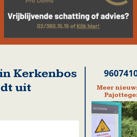
in Kerkenbos
960741
dt uit
Meer nieuws
Pajotteg