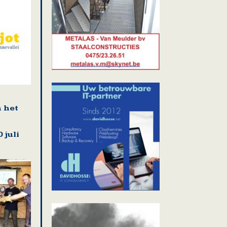
n het
 juli