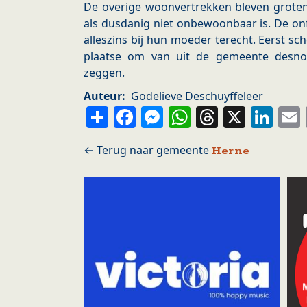
De overige woonvertrekken bleven grote
als dusdanig niet onbewoonbaar is. De on
alleszins bij hun moeder terecht. Eerst 
plaatse om van uit de gemeente desnoo
zeggen.
Auteur
Godelieve Deschuyffeleer
Share
Facebook
Messenger
WhatsApp
Thread
X
Li
Herne