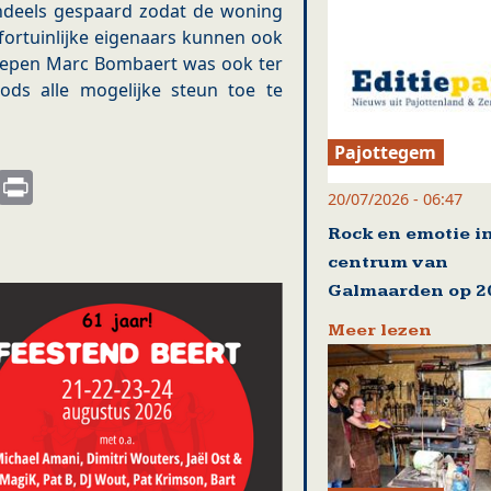
ndeels gespaard zodat de woning
fortuinlijke eigenaars kunnen ook
schepen Marc Bombaert was ook ter
ds alle mogelijke steun toe te
Pajottegem
s
nkedIn
Email
Print
20/07/2026 - 06:47
Rock en emotie i
centrum van
Galmaarden op 20
Meer lezen