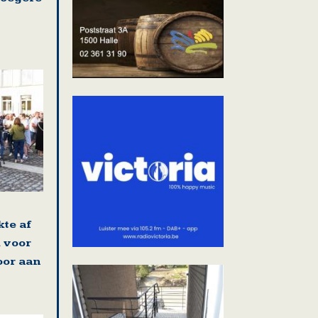
kte af
 voor
oor aan