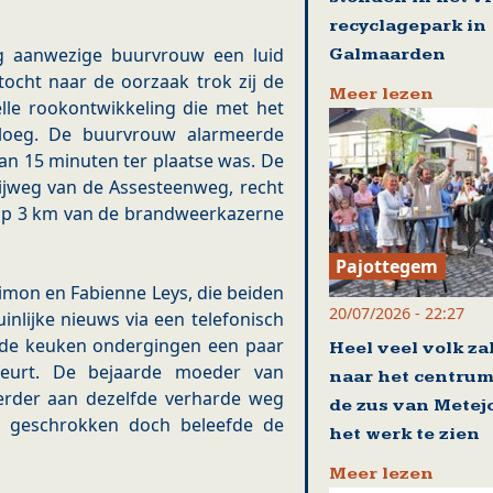
recyclagepark in
ig aanwezige buurvrouw een luid
Galmaarden
tocht naar de oorzaak trok zij de
Meer lezen
le rookontwikkeling die met het
loeg. De buurvrouw alarmeerde
an 15 minuten ter plaatse was. De
zijweg van de Assesteenweg, recht
 op 3 km van de brandweerkazerne
Pajottegem
Simon en Fabienne Leys, die beiden
20/07/2026 - 22:27
nlijke nieuws via een telefonisch
 de keuken ondergingen een paar
Heel veel volk za
ebeurt. De bejaarde moeder van
naar het centrum
erder aan dezelfde verharde weg
de zus van Metej
l geschrokken doch beleefde de
het werk te zien
Meer lezen