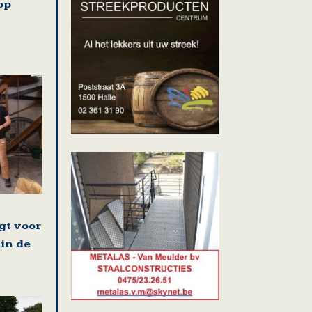
op
gt voor
 in de