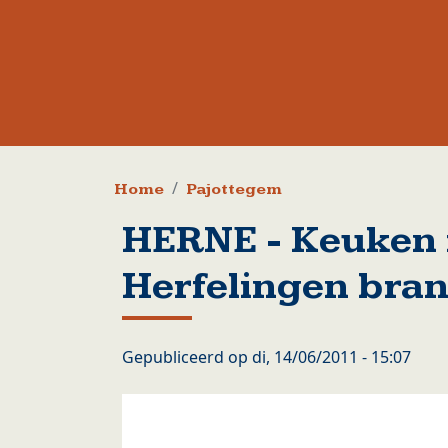
Kruimelpad
Home
Pajottegem
HERNE - Keuken 
Herfelingen bran
Gepubliceerd op
di, 14/06/2011 - 15:07