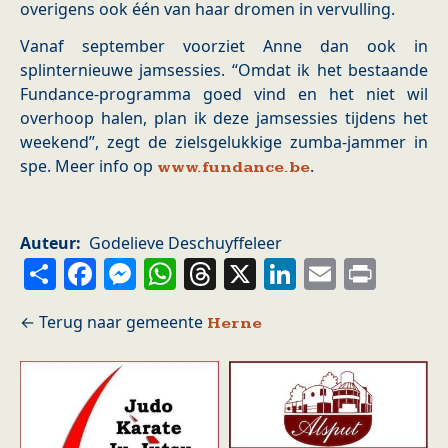
overigens ook één van haar dromen in vervulling.
Vanaf september voorziet Anne dan ook in
splinternieuwe jamsessies. “Omdat ik het bestaande
Fundance-programma goed vind en het niet wil
overhoop halen, plan ik deze jamsessies tijdens het
weekend”, zegt de zielsgelukkige zumba-jammer in
spe. Meer info op
.
www.fundance.be
Auteur
Godelieve Deschuyffeleer
Share
Facebook
Messenger
WhatsApp
Threads
X
LinkedIn
Email
Prin
Herne