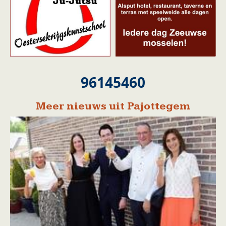
96145460
Meer nieuws uit Pajottegem