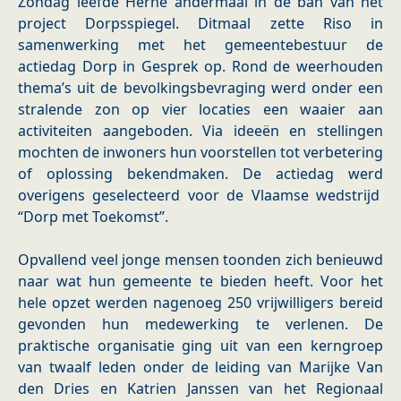
Zondag leefde Herne andermaal in de ban van het
project Dorpsspiegel. Ditmaal zette Riso in
samenwerking met het gemeentebestuur de
actiedag Dorp in Gesprek op. Rond de weerhouden
thema’s uit de bevolkingsbevraging werd onder een
stralende zon op vier locaties een waaier aan
activiteiten aangeboden. Via ideeën en stellingen
mochten de inwoners hun voorstellen tot verbetering
of oplossing bekendmaken. De actiedag werd
overigens geselecteerd voor de Vlaamse wedstrijd
“Dorp met Toekomst”.
Opvallend veel jonge mensen toonden zich benieuwd
naar wat hun gemeente te bieden heeft. Voor het
hele opzet werden nagenoeg 250 vrijwilligers bereid
gevonden hun medewerking te verlenen. De
praktische organisatie ging uit van een kerngroep
van twaalf leden onder de leiding van Marijke Van
den Dries en Katrien Janssen van het Regionaal