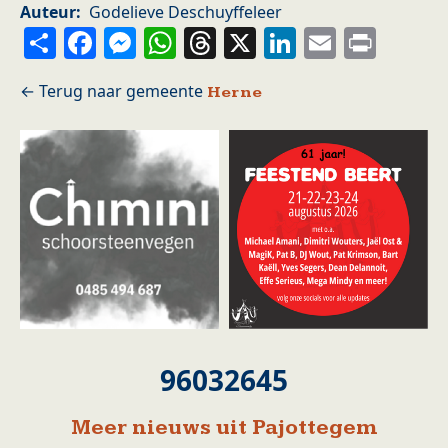
Auteur
Godelieve Deschuyffeleer
Share
Facebook
Messenger
WhatsApp
Threads
X
LinkedIn
Email
Prin
Herne
96032645
Meer nieuws uit Pajottegem