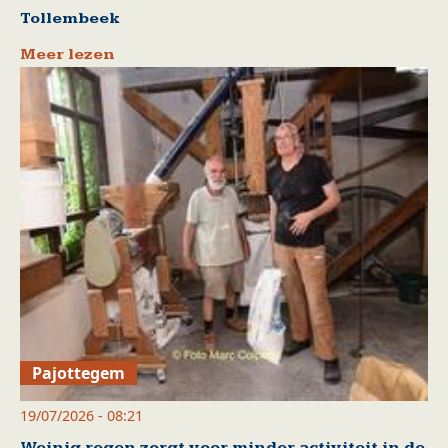
Tollembeek
Meer lezen
Pajottegem
19/07/2026 - 08:21
Weinig regen zorgt voor minder activiteit in de