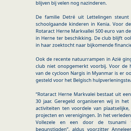
blijven bij velen nog nazinderen.
De familie Detré uit Lettelingen steun
schoolgaande kinderen in Kenia. Voor de
Rotaract Herne Markvallei 500 euro van d
in Herne ter beschikking. De club blijft o
in haar zoektocht naar bijkomende financi
Ook de recente natuurrampen in Azië ging
club niet onopgemerkt voorbij. Voor de h
van de cycloon Nargis in Myanmar is er o
gesteld voor het Belgisch hulpverleningst
“Rotaract Herne Markvalei bestaat uit een
30 jaar. Geregeld organiseren wij in het
activiteiten ten voordele van plaatselijke,
projecten en verenigingen. In het verlede
Vollezele en een door de tsunami v
begunstigden”, aldus voorzitter Annelee