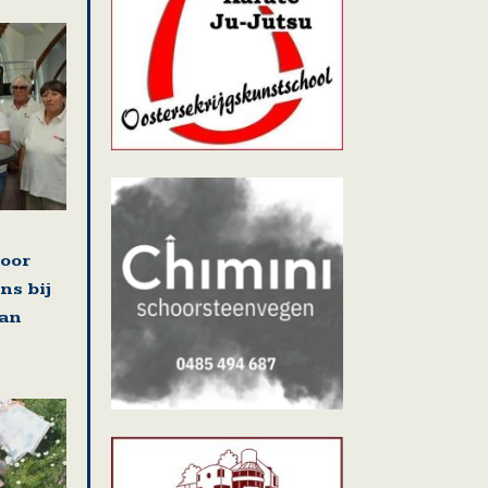
voor
ns bij
van