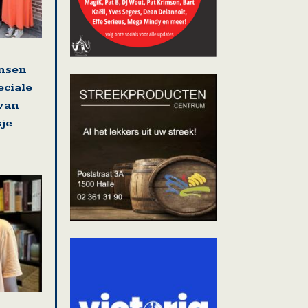
nsen
eciale
 van
sje