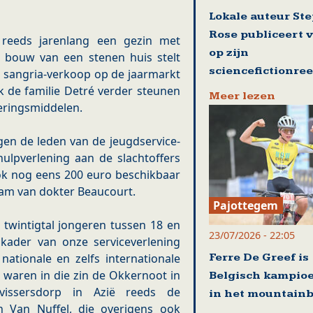
Lokale auteur St
Rose publiceert 
t reeds jarenlang een gezin met
op zijn
 bouw van een stenen huis stelt
sciencefictionre
e sangria-verkoop op de jaarmarkt
ok de familie Detré verder steunen
Meer lezen
eringsmiddelen.
en de leden van de jeugdservice-
ulpverlening aan de slachtoffers
ok nog eens 200 euro beschikbaar
eam van dokter Beaucourt.
Pajottegem
 twintigtal jongeren tussen 18 en
23/07/2026 - 22:05
 kader van onze serviceverlening
Ferre De Greef is
 nationale en zelfs internationale
n waren in die zin de Okkernoot in
Belgisch kampio
issersdorp in Azië reeds de
in het mountain
n Van Nuffel, die overigens ook