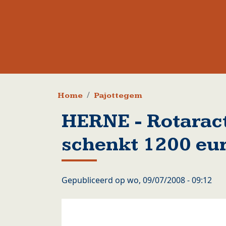
Kruimelpad
Home
Pajottegem
HERNE - Rotarac
schenkt 1200 eu
Gepubliceerd op
wo, 09/07/2008 - 09:12