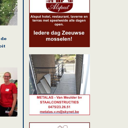
 de
oit