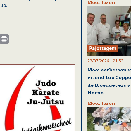
Meer lezen
lub.
s
nkedIn
Email
Print
Pajottegem
23/07/2026 - 21:53
Mooi eerbetoon 
vriend Luc Coppe
de Bloedgevers 
Herne
Meer lezen