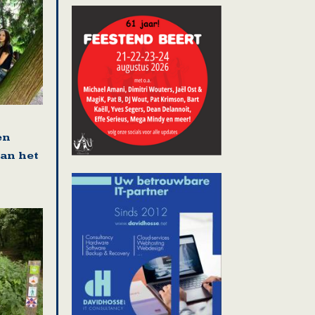
en
van het