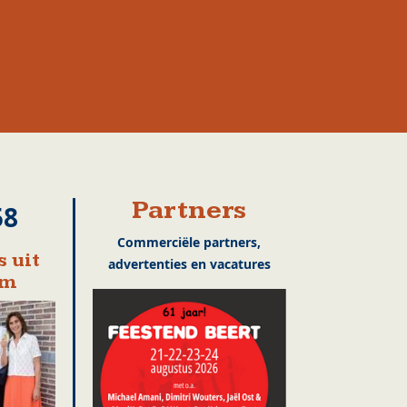
Partners
58
Commerciële partners,
 uit
advertenties en vacatures
em