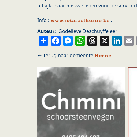
uitkijkt naar nieuwe leden voor de servicec
Info :
.
www.rotaractherne.be
Auteur
Godelieve Deschuyffeleer
Share
Facebook
Messenger
WhatsApp
Thread
X
Li
Herne