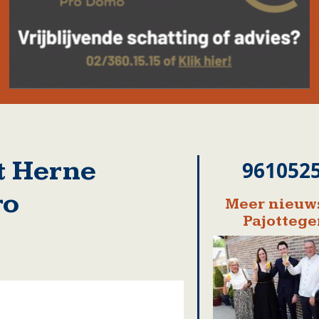
t Herne
961052
ro
Meer nieuws
Pajotteg