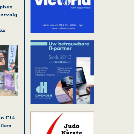
ephen
vervolg
eks
en U14
biken