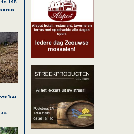
 de 145
oneren
ots het
den