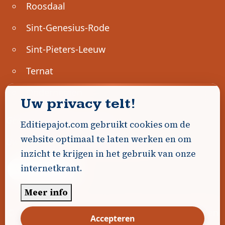
Roosdaal
Sint-Genesius-Rode
Sint-Pieters-Leeuw
Ternat
Ondernemen
Uw privacy telt!
Geen advertenties gevonden.
Editiepajot.com gebruikt cookies om de
website optimaal te laten werken en om
Uw advertentie hier? Contacteer ons!
inzicht te krijgen in het gebruik van onze
internetkrant.
Word Partner!
Meer info
© 2026
Editiepajot.com
|
Algemene voorwaarden
Accepteren