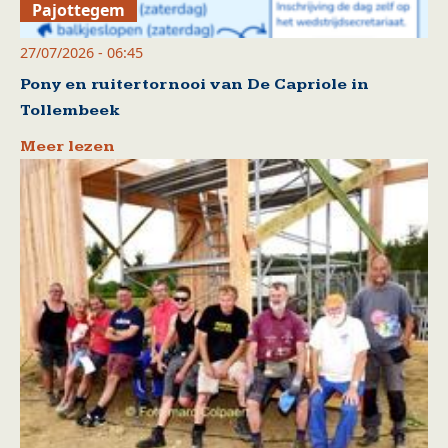
Pajottegem
27/07/2026 - 06:45
Pony en ruitertornooi van De Capriole in
Tollembeek
Meer lezen