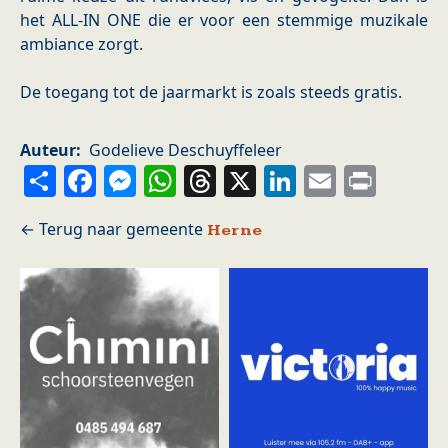
het ALL-IN ONE die er voor een stemmige muzikale
ambiance zorgt.
De toegang tot de jaarmarkt is zoals steeds gratis.
Auteur
Godelieve Deschuyffeleer
Share
Facebook
Messenger
WhatsApp
Threads
X
LinkedIn
Email
Prin
Herne