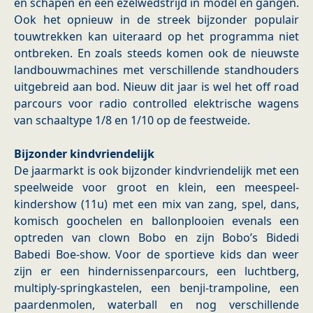
en schapen en een ezelwedstrijd in model en gangen.
Ook het opnieuw in de streek bijzonder populair
touwtrekken kan uiteraard op het programma niet
ontbreken. En zoals steeds komen ook de nieuwste
landbouwmachines met verschillende standhouders
uitgebreid aan bod. Nieuw dit jaar is wel het off road
parcours voor radio controlled elektrische wagens
van schaaltype 1/8 en 1/10 op de feestweide.
Bijzonder kindvriendelijk
De jaarmarkt is ook bijzonder kindvriendelijk met een
speelweide voor groot en klein, een meespeel-
kindershow (11u) met een mix van zang, spel, dans,
komisch goochelen en ballonplooien evenals een
optreden van clown Bobo en zijn Bobo’s Bidedi
Babedi Boe-show. Voor de sportieve kids dan weer
zijn er een hindernissenparcours, een luchtberg,
multiply-springkastelen, een benji-trampoline, een
paardenmolen, waterball en nog verschillende