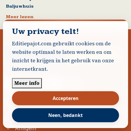
Baljuwhuis
Meer lezen
Uw privacy telt!
Editiepajot.com gebruikt cookies om de
website optimaal te laten werken en om
inzicht te krijgen in het gebruik van onze
internetkrant.
Meer info
Accepteren
Heeft U nieuws te melden?
Voet
Gemeenten
Neen, bedankt
Affligem