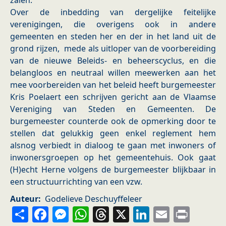
zalen.
Over de inbedding van dergelijke feitelijke
verenigingen, die overigens ook in andere
gemeenten en steden her en der in het land uit de
grond rijzen, mede als uitloper van de voorbereiding
van de nieuwe Beleids- en beheerscyclus, en die
belangloos en neutraal willen meewerken aan het
mee voorbereiden van het beleid heeft burgemeester
Kris Poelaert een schrijven gericht aan de Vlaamse
Vereniging van Steden en Gemeenten. De
burgemeester counterde ook de opmerking door te
stellen dat gelukkig geen enkel reglement hem
alsnog verbiedt in dialoog te gaan met inwoners of
inwonersgroepen op het gemeentehuis. Ook gaat
(H)echt Herne volgens de burgemeester blijkbaar in
een structuurrichting van een vzw.
Auteur
Godelieve Deschuyffeleer
Share
Facebook
Messenger
WhatsApp
Threads
X
LinkedIn
Email
Prin