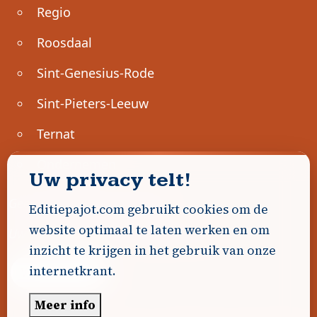
Regio
Roosdaal
Sint-Genesius-Rode
Sint-Pieters-Leeuw
Ternat
Ondernemen
Uw privacy telt!
Geen advertenties gevonden.
Editiepajot.com gebruikt cookies om de
website optimaal te laten werken en om
Uw advertentie hier? Contacteer ons!
inzicht te krijgen in het gebruik van onze
internetkrant.
Word Partner!
Meer info