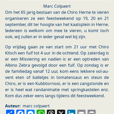
Marc Colpaert
Om het 65 jarig bestaan van de Chiro Herne te vieren
organiseren ze een feestweekend op 19, 20 en 21
september, dit ter hoogte van het kaatsplein in Herne.
Iedereen is welkom om mee te vieren, u komt toch
ook, wij zullen er in ieder geval wel bij zijn.
Op vrijdag gaan ze van start om 21 uur met Chiro
Kitsch een fuif tot 4 uur in de ochtend. Op zaterdag is
er een Misviering en nadien is er een optreden van
Albino Zebra gevolgd door een fuif. Op zondag is er
de familiedag vanaf 12 uur, kom eens lekkere vol-au-
vent eten of balletjes in tomatensaus en steun de
Chiro, er is een Kubbtornooi, er is een zangstonde en
er is heel wat randanimatie met springkastelen enz.
Kom dus zeker eens langs tijdens dit feestweekend.
Auteur
marc colpaert
Share
Facebook
Messenger
WhatsApp
Threads
X
LinkedIn
Email
Prin