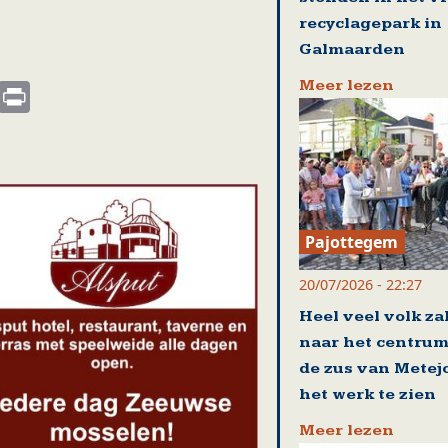
recyclagepark in
Galmaarden
s
nkedIn
Email
Print
Meer lezen
Pajottegem
20/07/2026 - 22:27
Heel veel volk za
naar het centrum
de zus van Metej
het werk te zien
Meer lezen