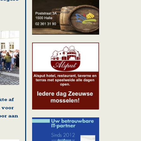
kte af
 voor
oor aan