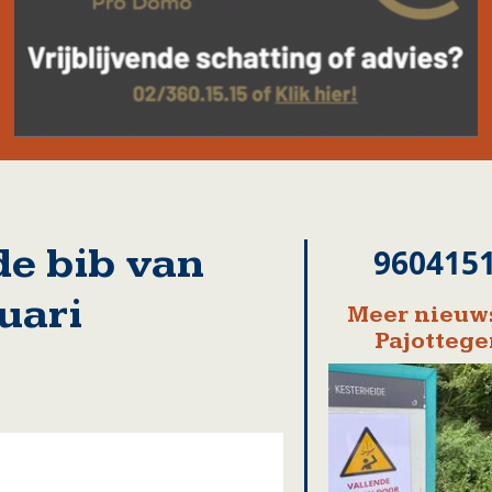
de bib van
960415
uari
Meer nieuws
Pajotteg