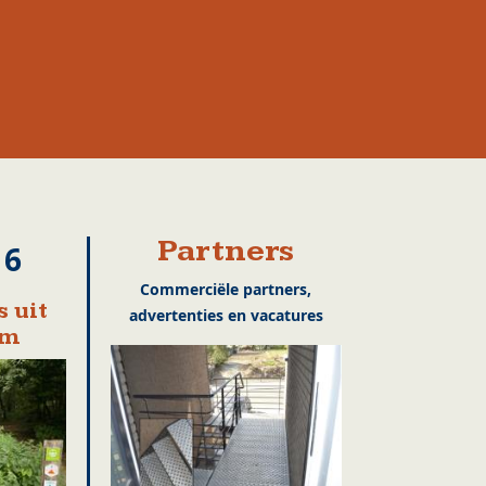
Partners
16
Commerciële partners,
 uit
advertenties en vacatures
em