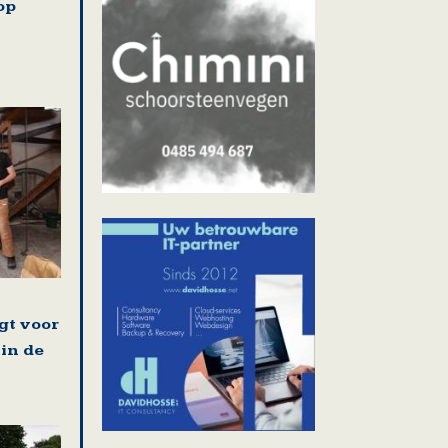
op
gt voor
 in de