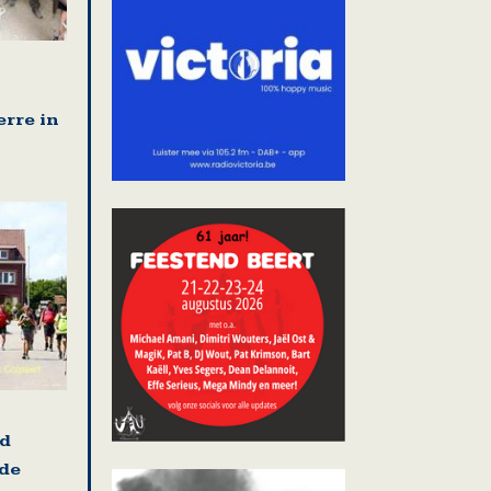
erre in
nd
 de