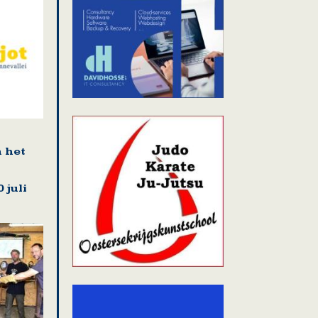
n het
 juli