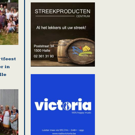
rtfeest
r in
lle