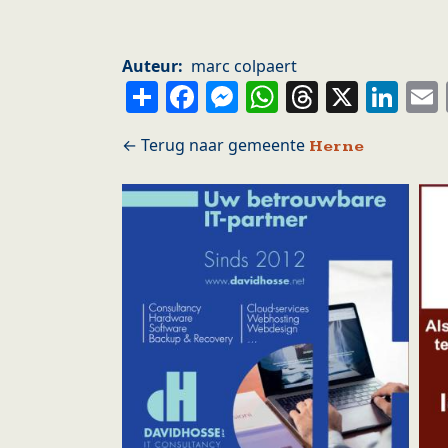
Auteur
marc colpaert
Share
Facebook
Messenger
WhatsApp
Thread
X
Li
Herne