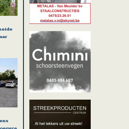
heide
aar
ens
roegere