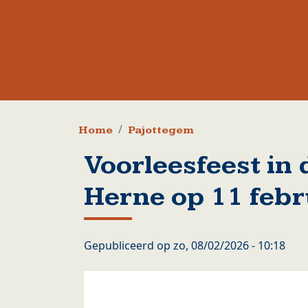
Kruimelpad
Home
Pajottegem
Voorleesfeest in 
Herne op 11 febr
Gepubliceerd op
zo, 08/02/2026 - 10:18