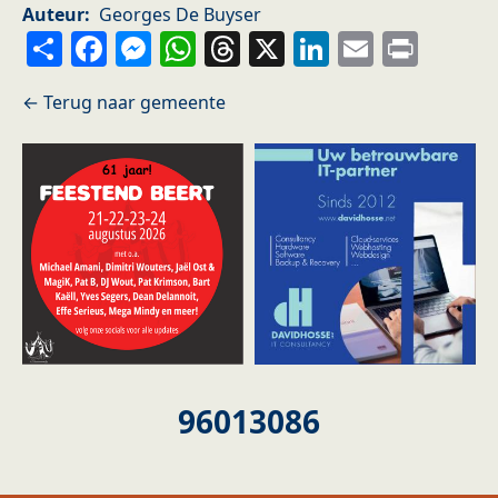
Auteur
Georges De Buyser
Share
Facebook
Messenger
WhatsApp
Threads
X
LinkedIn
Email
Prin
96013086