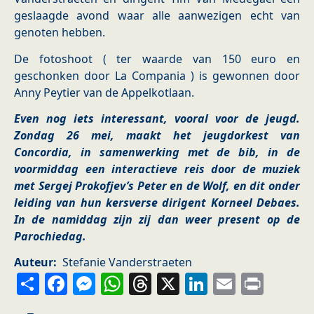
geslaagde avond waar alle aanwezigen echt van
genoten hebben.
De fotoshoot ( ter waarde van 150 euro en
geschonken door La Compania ) is gewonnen door
Anny Peytier van de Appelkotlaan.
Even nog iets interessant, vooral voor de jeugd.
Zondag 26 mei, maakt het jeugdorkest van
Concordia, in samenwerking met de bib, in de
voormiddag een interactieve reis door de muziek
met Sergej Prokofjev’s Peter en de Wolf, en dit onder
leiding van hun kersverse dirigent Korneel Debaes.
In de namiddag zijn zij dan weer present op de
Parochiedag.
Auteur
Stefanie Vanderstraeten
Share
Facebook
Messenger
WhatsApp
Threads
X
LinkedIn
Email
Prin