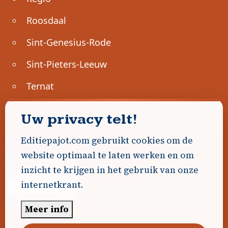
Roosdaal
Sint-Genesius-Rode
Sint-Pieters-Leeuw
Ternat
Ondernemen
Uw privacy telt!
Geen advertenties gevonden.
Editiepajot.com gebruikt cookies om de
website optimaal te laten werken en om
Uw advertentie hier? Contacteer ons!
inzicht te krijgen in het gebruik van onze
internetkrant.
Word Partner!
Meer info