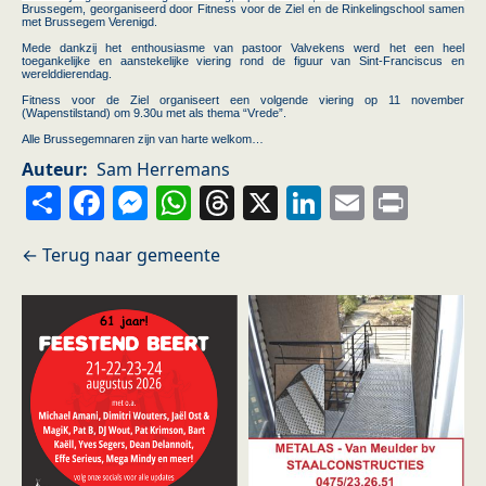
Brussegem, georganiseerd door Fitness voor de Ziel en de Rinkelingschool samen
met Brussegem Verenigd.
Mede dankzij het enthousiasme van pastoor Valvekens werd het een heel
toegankelijke en aanstekelijke viering rond de figuur van Sint-Franciscus en
werelddierendag.
Fitness voor de Ziel organiseert een volgende viering op 11 november
(Wapenstilstand) om 9.30u met als thema “Vrede”.
Alle Brussegemnaren zijn van harte welkom…
Auteur
Sam Herremans
Share
Facebook
Messenger
WhatsApp
Threads
X
LinkedIn
Email
Prin