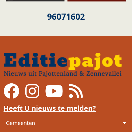
96071602
Heeft U nieuws te melden?
Voet
Gemeenten