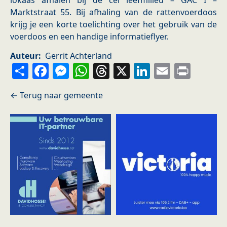
lokaas afhalen bij de cel leefmilieu – GAC I –
Marktstraat 55. Bij afhaling van de rattenvoerdoos
krijg je een korte toelichting over het gebruik van de
voerdoos en een handige informatieflyer.
Auteur
Gerrit Achterland
Share
Facebook
Messenger
WhatsApp
Threads
X
LinkedIn
Email
Prin