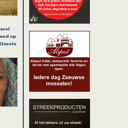
arel
land op
llezele