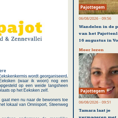
Pajottegem
06/08/2026 - 09:56
Wandelen in de p
van het Pajotten
16 augustus in Vo
Meer lezen
ere
 Eekskenkermis wordt georganiseerd.
 Eeksken (waar ik woon) nog een
opgesteld op een weide langsheen
Pajottegem
aats op het Eeksken zelf.
rs gaat men nu naar de bewoners toe
06/08/2026 - 09:51
het lokaal van Omnisport, Steenweg
Tamara laat je
vermageren met