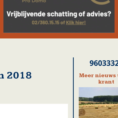
960333
n 2018
Meer nieuws 
krant