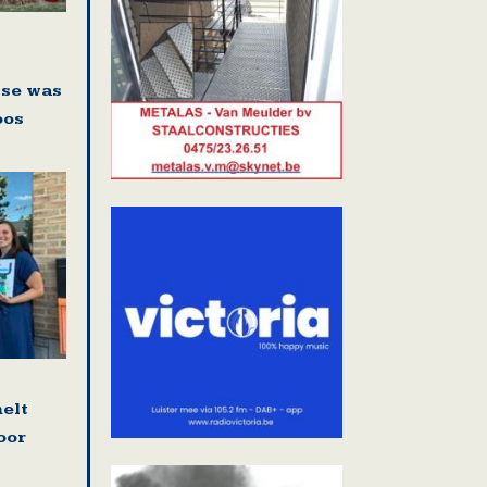
sse was
oos
elt
oor