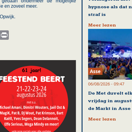
 gedaan ondermeer de mogelijke
tie en zoveel meer.
hypnose als dat n
straf is
 Opwijk.
Meer lezen
s
nkedIn
Email
Print
Asse
06/08/2026 - 09:47
De Met duvelt el
vrijdag in august
de Markt in Asse
Meer lezen