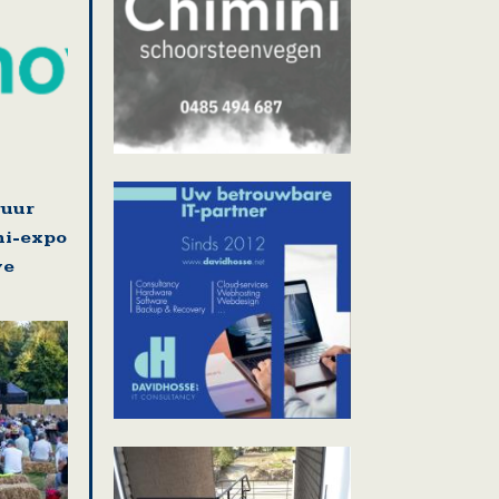
guur
ni-expo
ve