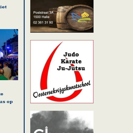
iet
ke
us op