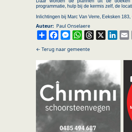
Daar worden de plannen uit de doeken
programmatie, hulp bij de kermis zelf, de loca
Inlichtingen bij Marc Van Verre, Eeksken 183,
Auteur
Paul Onselaere
Share
Facebook
Messenger
WhatsApp
Thread
X
Li