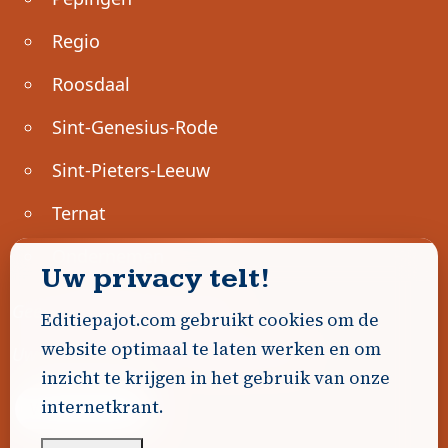
Regio
Roosdaal
Sint-Genesius-Rode
Sint-Pieters-Leeuw
Ternat
Ondernemen
Uw privacy telt!
Geen advertenties gevonden.
Editiepajot.com gebruikt cookies om de
website optimaal te laten werken en om
Uw advertentie hier? Contacteer ons!
inzicht te krijgen in het gebruik van onze
internetkrant.
Word Partner!