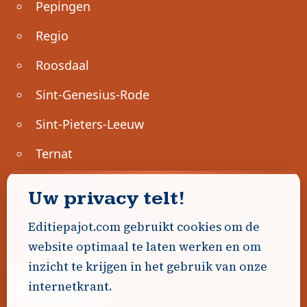
Pepingen
Regio
Roosdaal
Sint-Genesius-Rode
Sint-Pieters-Leeuw
Ternat
Ondernemen
Uw privacy telt!
Geen advertenties gevonden.
Editiepajot.com gebruikt cookies om de
website optimaal te laten werken en om
Uw advertentie hier? Contacteer ons!
inzicht te krijgen in het gebruik van onze
internetkrant.
Word Partner!