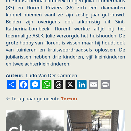
In Sint-Katherina-Lombeek mogen Julia Timmermans
(83) en Florent Roziers (86) zich een diamanten
koppel noemen want ze zijn zestig jaar getrouwd.
Beiden zijn overigens ook afkomstig uit Sint-
Katherina-Lombeek. Florent werkte altijd bij het
toenmalige ASLK, Julie verzorgde het huishouden. Dé
grote hobby van Florent is vissen maar hij houdt ook
van tuinieren en kruiswoordraadsels oplossen. De
jubilarissen hebben drie kinderen, vijf kleinkinderen
en twee achterkleinkinderen.
Auteur
Ludo Van Der Cammen
Share
Facebook
Messenger
WhatsApp
Threads
X
LinkedIn
Email
Prin
Ternat