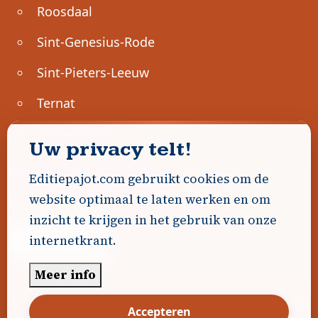
Roosdaal
Sint-Genesius-Rode
Sint-Pieters-Leeuw
Ternat
Ondernemen
Uw privacy telt!
Geen advertenties gevonden.
Editiepajot.com gebruikt cookies om de
website optimaal te laten werken en om
Uw advertentie hier? Contacteer ons!
inzicht te krijgen in het gebruik van onze
internetkrant.
Word Partner!
Meer info
© 2026
Editiepajot.com
|
Algemene voorwaarden
Accepteren