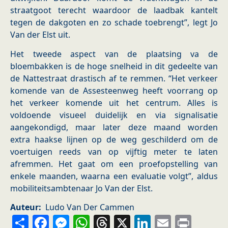
straatgoot terecht waardoor de laadbak kantelt
tegen de dakgoten en zo schade toebrengt”, legt Jo
Van der Elst uit.
Het tweede aspect van de plaatsing va de
bloembakken is de hoge snelheid in dit gedeelte van
de Nattestraat drastisch af te remmen. “Het verkeer
komende van de Assesteenweg heeft voorrang op
het verkeer komende uit het centrum. Alles is
voldoende visueel duidelijk en via signalisatie
aangekondigd, maar later deze maand worden
extra haakse lijnen op de weg geschilderd om de
voertuigen reeds van op vijftig meter te laten
afremmen. Het gaat om een proefopstelling van
enkele maanden, waarna een evaluatie volgt”, aldus
mobiliteitsambtenaar Jo Van der Elst.
Auteur
Ludo Van Der Cammen
Share
Facebook
Messenger
WhatsApp
Threads
X
LinkedIn
Email
Prin