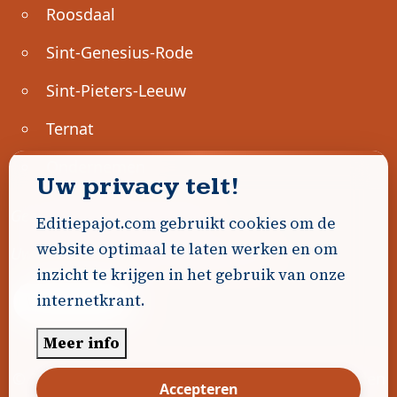
Roosdaal
Sint-Genesius-Rode
Sint-Pieters-Leeuw
Ternat
Ondernemen
Uw privacy telt!
Geen advertenties gevonden.
Editiepajot.com gebruikt cookies om de
website optimaal te laten werken en om
Uw advertentie hier? Contacteer ons!
inzicht te krijgen in het gebruik van onze
internetkrant.
Word Partner!
Meer info
© 2026
Editiepajot.com
|
Algemene voorwaarden
Accepteren