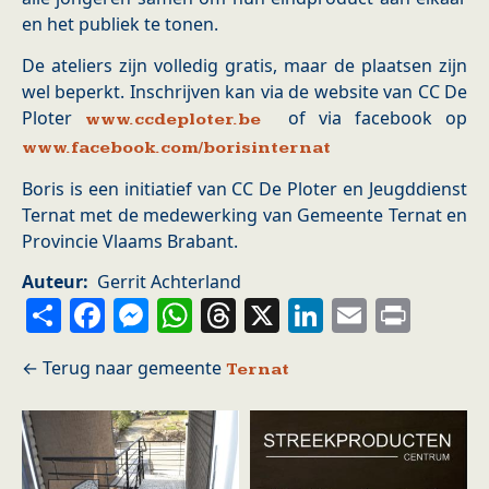
en het publiek te tonen.
De ateliers zijn volledig gratis, maar de plaatsen zijn
wel beperkt. Inschrijven kan via de website van CC De
Ploter
of via facebook op
www.ccdeploter.be
www.facebook.com/borisinternat
Boris is een initiatief van CC De Ploter en Jeugddienst
Ternat met de medewerking van Gemeente Ternat en
Provincie Vlaams Brabant.
Auteur
Gerrit Achterland
Share
Facebook
Messenger
WhatsApp
Threads
X
LinkedIn
Email
Prin
Ternat