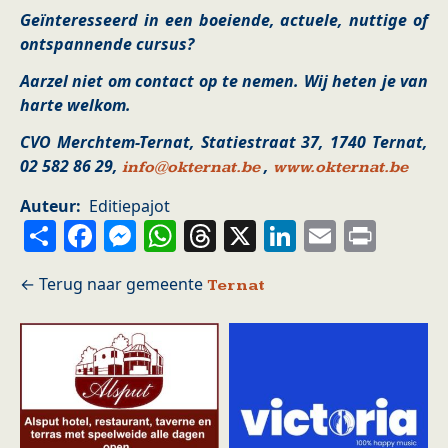
Geïnteresseerd in een boeiende, actuele, nuttige of
ontspannende cursus?
Aarzel niet om contact op te nemen. Wij heten je van
harte welkom.
CVO Merchtem-Ternat, Statiestraat 37, 1740 Ternat,
02 582 86 29,
,
info@okternat.be
www.okternat.be
Auteur
Editiepajot
Share
Facebook
Messenger
WhatsApp
Threads
X
LinkedIn
Email
Prin
Ternat