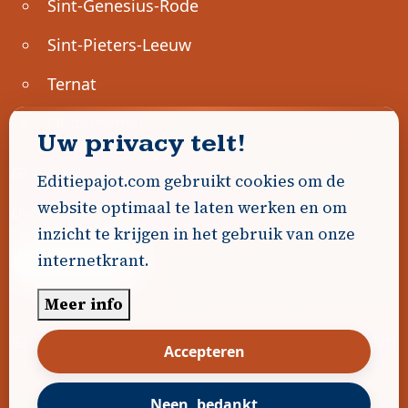
Sint-Genesius-Rode
Sint-Pieters-Leeuw
Ternat
Ondernemen
Uw privacy telt!
Geen advertenties gevonden.
Editiepajot.com gebruikt cookies om de
website optimaal te laten werken en om
Uw advertentie hier? Contacteer ons!
inzicht te krijgen in het gebruik van onze
internetkrant.
Word Partner!
Meer info
© 2026
Editiepajot.com
|
Algemene voorwaarden
Accepteren
|
Disclaimer
|
Privacybeleid
|
Cookiebeleid
|
Gerealiseerd door
DavidHosse.net
Neen, bedankt