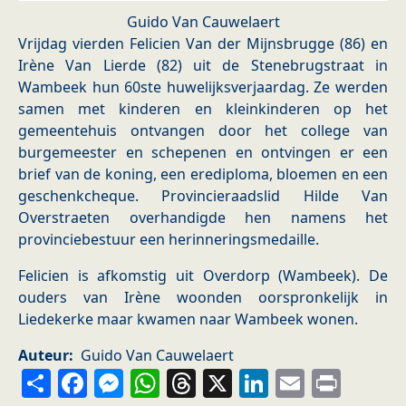
Guido Van Cauwelaert
Vrijdag vierden Felicien Van der Mijnsbrugge (86) en
Irène Van Lierde (82) uit de Stenebrugstraat in
Wambeek hun 60ste huwelijksverjaardag. Ze werden
samen met kinderen en kleinkinderen op het
gemeentehuis ontvangen door het college van
burgemeester en schepenen en ontvingen er een
brief van de koning, een erediploma, bloemen en een
geschenkcheque. Provincieraadslid Hilde Van
Overstraeten overhandigde hen namens het
provinciebestuur een herinneringsmedaille.
Felicien is afkomstig uit Overdorp (Wambeek). De
ouders van Irène woonden oorspronkelijk in
Liedekerke maar kwamen naar Wambeek wonen.
Auteur
Guido Van Cauwelaert
Share
Facebook
Messenger
WhatsApp
Threads
X
LinkedIn
Email
Prin