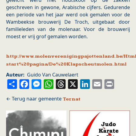
gewicht werd met houtskool op de zakken
geschreven in gewone, Arabische cijfers. Gedurende
een periode van het jaar werd ook gemalen voor de
Wambeekse brouwerij De Troch, uitgebaat door
familieleden van de molenaar. Voor de brouwerij
moest er vrij grof gemalen worden.
http://www.molenverenigingpajottenland.be/Html
start%20pagina/De%20Klapscheutmolen.html
Auteur
Guido Van Cauwelaert
Share
Facebook
Messenger
WhatsApp
Threads
X
LinkedIn
Email
Prin
Ternat