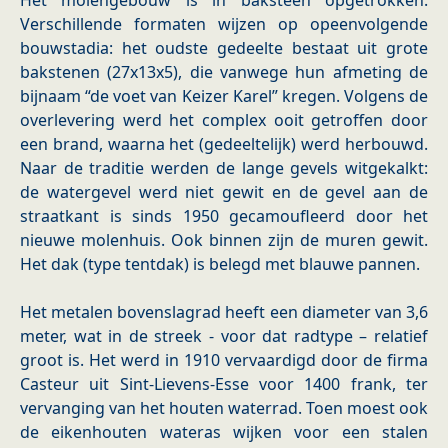
Het molengebouw is in baksteen opgetrokken.
Verschillende formaten wijzen op opeenvolgende
bouwstadia: het oudste gedeelte bestaat uit grote
bakstenen (27x13x5), die vanwege hun afmeting de
bijnaam “de voet van Keizer Karel” kregen. Volgens de
overlevering werd het complex ooit getroffen door
een brand, waarna het (gedeeltelijk) werd herbouwd.
Naar de traditie werden de lange gevels witgekalkt:
de watergevel werd niet gewit en de gevel aan de
straatkant is sinds 1950 gecamoufleerd door het
nieuwe molenhuis. Ook binnen zijn de muren gewit.
Het dak (type tentdak) is belegd met blauwe pannen.
Het metalen bovenslagrad heeft een diameter van 3,6
meter, wat in de streek - voor dat radtype – relatief
groot is. Het werd in 1910 vervaardigd door de firma
Casteur uit Sint-Lievens-Esse voor 1400 frank, ter
vervanging van het houten waterrad. Toen moest ook
de eikenhouten wateras wijken voor een stalen