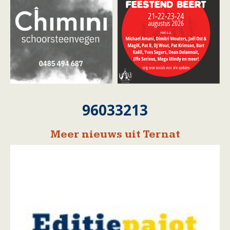
96033213
Meer nieuws uit Ternat