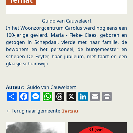
Guido van Cauwelaert
In het Woonzorgcentrum Carolus werd nog eens een
100-jarige gevierd. Maria - Fieke- Claes, geboren en
getogen in Schepdaal, vierde met haar familie, de
bewoners en het personeel, de burgemeester en
schepen De Feyter, haar jubileum, met taart en een
glaasje schuimwijn.
Auteur
Guido van Cauwelaert
Share
Facebook
Messenger
WhatsApp
Threads
X
LinkedIn
Email
Prin
Ternat