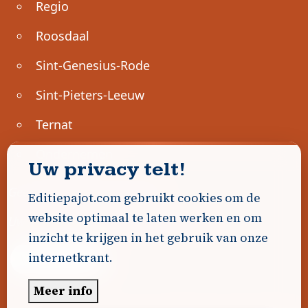
Regio
Roosdaal
Sint-Genesius-Rode
Sint-Pieters-Leeuw
Ternat
Ondernemen
Uw privacy telt!
Geen advertenties gevonden.
Editiepajot.com gebruikt cookies om de
website optimaal te laten werken en om
Uw advertentie hier? Contacteer ons!
inzicht te krijgen in het gebruik van onze
internetkrant.
Word Partner!
Meer info