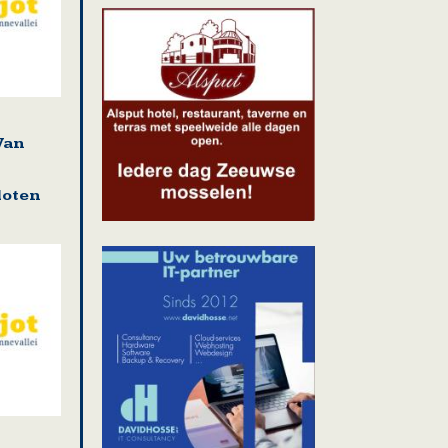
Van
t
loten