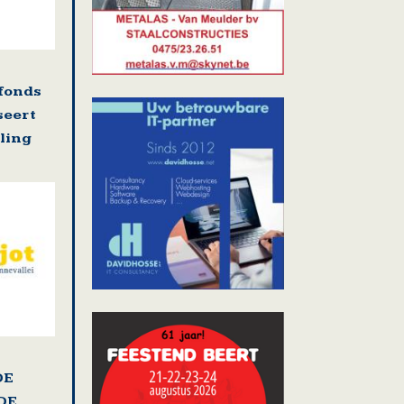
fonds
seert
ling
DE
DE