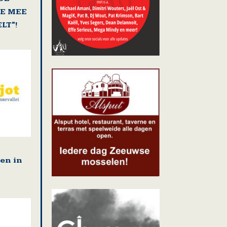
E MEE
LT"!
en in