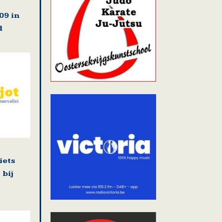
09 in
d
iets
bij