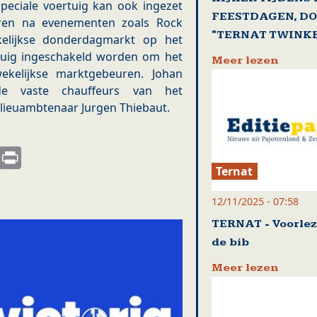
peciale voertuig kan ook ingezet
FEESTDAGEN, DO
en na evenementen zoals Rock
"TERNAT TWINKE
lijkse donderdagmarkt op het
rtuig ingeschakeld worden om het
Meer lezen
kelijkse marktgebeuren. Johan
e vaste chauffeurs van het
milieuambtenaar Jurgen Thiebaut.
s
nkedIn
Email
Print
Ternat
12/11/2025 - 07:58
TERNAT - Voorlez
de bib
Meer lezen