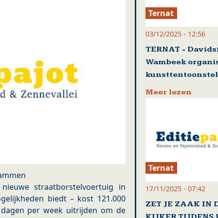
Ternat
03/12/2025 - 12:56
TERNAT - Davids
Wambeek organi
kunsttentoonstel
Meer lezen
Ternat
Cammen
ieuwe straatborstelvoertuig in
17/11/2025 - 07:42
gelijkheden biedt – kost 121.000
ZET JE ZAAK IN 
 dagen per week uitrijden om de
KIJKER TIJDENS 