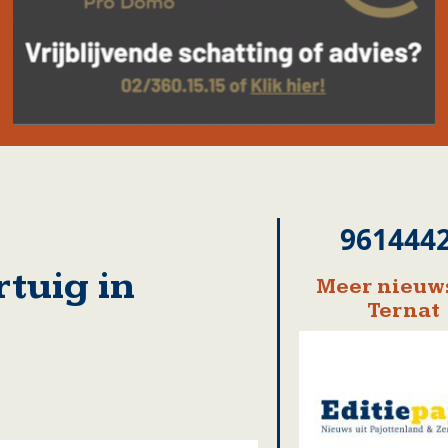
961444
rtuig in
Meer nieuws
Ternat