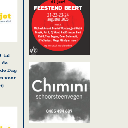
-tal
s de
 de Dag
n voor
ij