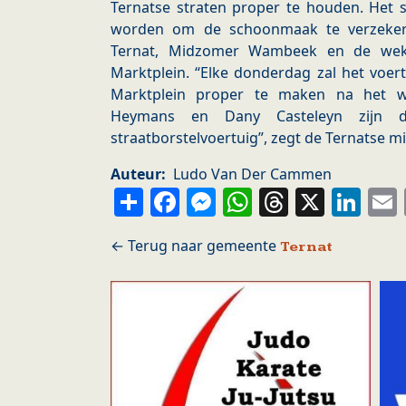
Ternatse straten proper te houden. Het s
worden om de schoonmaak te verzeker
Ternat, Midzomer Wambeek en de weke
Marktplein. “Elke donderdag zal het voe
Marktplein proper te maken na het we
Heymans en Dany Casteleyn zijn d
straatborstelvoertuig”, zegt de Ternatse 
Auteur
Ludo Van Der Cammen
Share
Facebook
Messenger
WhatsApp
Thread
X
Li
Ternat