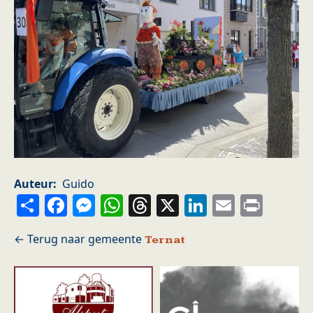
Auteur
Guido
Share
Facebook
Messenger
WhatsApp
Threads
X
LinkedIn
Email
Prin
Ternat