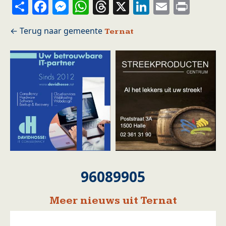
Share
Facebook
Messenger
WhatsApp
Threads
X
LinkedIn
Email
Prin
Ternat
96089905
Meer nieuws uit Ternat