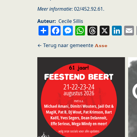
Meer informatie
: 02/452.92.61.
Auteur
Cecile Sillis
Share
Facebook
Messenger
WhatsApp
Thread
X
Li
Asse