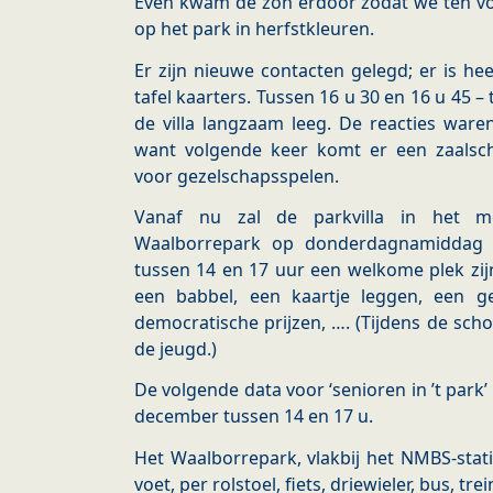
Even kwam de zon erdoor zodat we ten vol
op het park in herfstkleuren.
Er zijn nieuwe contacten gelegd; er is h
tafel kaarters. Tussen 16 u 30 en 16 u 45 –
de villa langzaam leeg. De reacties ware
want volgende keer komt er een zaalsc
voor gezelschapsspelen.
Vanaf nu zal de parkvilla in het m
Waalborrepark op donderdagnamiddag –
tussen 14 en 17 uur een welkome plek zij
een babbel, een kaartje leggen, een g
democratische prijzen, …. (Tijdens de schoo
de jeugd.)
De volgende data voor ‘senioren in ’t park’
december tussen 14 en 17 u.
Het Waalborrepark, vlakbij het NMBS-stati
voet, per rolstoel, fiets, driewieler, bus, tre