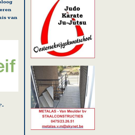
oloog
deren
uis van
F-