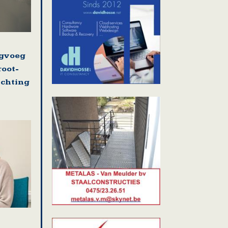
ugvoeg
root-
ichting