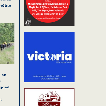
roline
n en
e
fgoed
t