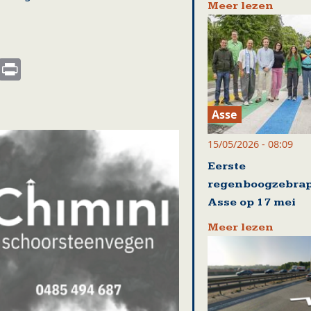
Meer lezen
s
nkedIn
Email
Print
Asse
15/05/2026 - 08:09
Eerste
regenboogzebrap
Asse op 17 mei
Meer lezen