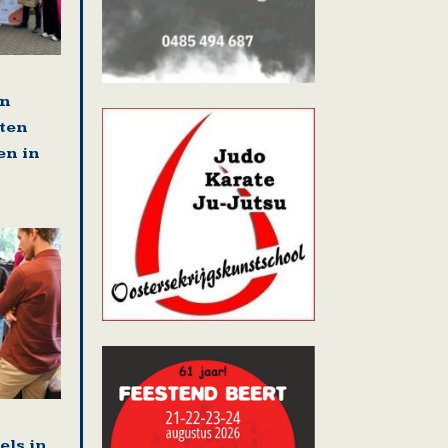
en
tten
en in
els in