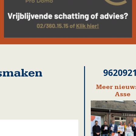
 smaken
962092
Meer nieuws
Asse