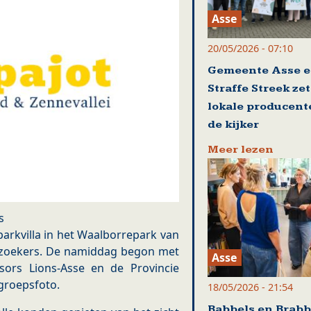
Asse
20/05/2026 - 07:10
Gemeente Asse 
Straffe Streek ze
lokale producent
de kijker
Meer lezen
is
parkvilla in het Waalborrepark van
ezoekers. De namiddag begon met
Asse
sors Lions-Asse en de Provincie
groepsfoto.
18/05/2026 - 21:54
Babbels en Brabb