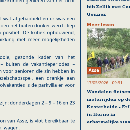
le konden genieten van het zicht
bib Zellik met Ca
Gennez
eel wat afgebabbeld en er was een
Meer lezen
 toen het buiten donker werd - liep
n positief. De kritiek opbouwend,
hikking met meer mogelijkheden
ooie, gezonde kader van het
 buiten de vakantieperiodes –
Asse
n voor senioren die zin hebben in
ezelschapsspel, een drankje aan
17/05/2026 - 09:31
lvakanties is de parkvilla er voor
Wandelen fietse
motorrijden op d
 zijn: donderdagen 2 – 9 – 16 en 23
Kesterheide - Er
in Herne in
on van Asse, is vlot bereikbaar te
erbarmelijke staa
in, wagen.