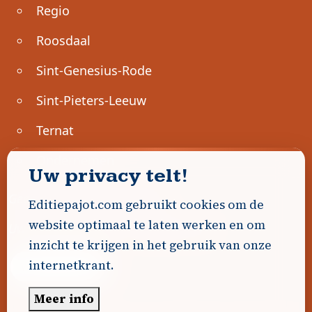
Regio
Roosdaal
Sint-Genesius-Rode
Sint-Pieters-Leeuw
Ternat
Ondernemen
Uw privacy telt!
Geen advertenties gevonden.
Editiepajot.com gebruikt cookies om de
website optimaal te laten werken en om
Uw advertentie hier? Contacteer ons!
inzicht te krijgen in het gebruik van onze
internetkrant.
Word Partner!
Meer info