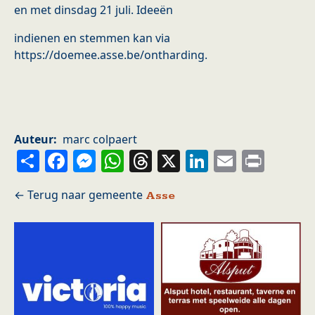
en met dinsdag 21 juli. Ideeën
indienen en stemmen kan via
https://doemee.asse.be/ontharding.
Auteur
marc colpaert
Share
Facebook
Messenger
WhatsApp
Threads
X
LinkedIn
Email
Prin
Asse