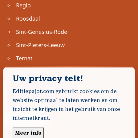
Regio
Roosdaal
Sint-Genesius-Rode
Sint-Pieters-Leeuw
Ternat
Ondernemen
Uw privacy telt!
Geen advertenties gevonden.
Editiepajot.com gebruikt cookies om de
website optimaal te laten werken en om
Uw advertentie hier? Contacteer ons!
inzicht te krijgen in het gebruik van onze
internetkrant.
Word Partner!
Meer info