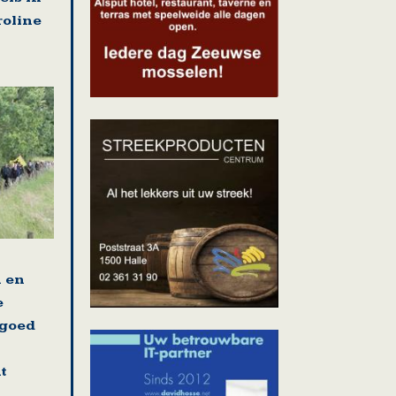
roline
n en
e
fgoed
t