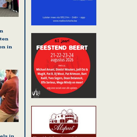
en
tten
en in
els in