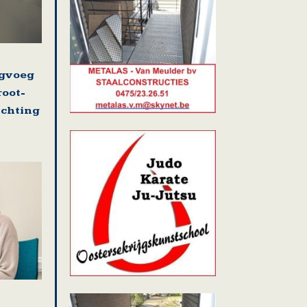
ugvoeg
root-
ichting