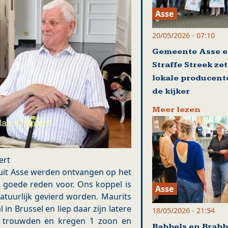
Asse
20/05/2026 - 07:10
Gemeente Asse 
Straffe Streek ze
lokale producent
de kijker
Meer lezen
ert
uit Asse werden ontvangen op het
 goede reden voor. Ons koppel is
Asse
atuurlijk gevierd worden. Maurits
in Brussel en liep daar zijn latere
18/05/2026 - 21:54
d, trouwden en kregen 1 zoon en
Babbels en Brabb