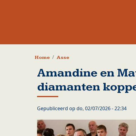
Kruimelpad
Home
Asse
Amandine en Mau
diamanten kopp
Gepubliceerd op
do, 02/07/2026 - 22:34