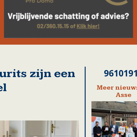
rits zijn een
961019
el
Meer nieuws
Asse