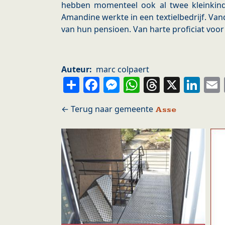
hebben momenteel ook al twee kleinkin
Amandine werkte in een textielbedrijf. Va
van hun pensioen. Van harte proficiat voo
Auteur
marc colpaert
Share
Facebook
Messenger
WhatsApp
Thread
X
Li
Asse