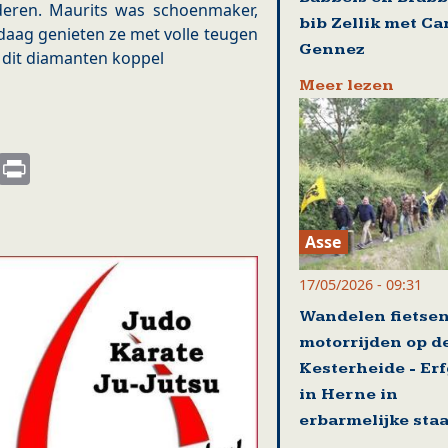
deren. Maurits was schoenmaker,
bib Zellik met Ca
ndaag genieten ze met volle teugen
Gennez
r dit diamanten koppel
Meer lezen
s
nkedIn
Email
Print
Asse
17/05/2026 - 09:31
Wandelen fietse
motorrijden op d
Kesterheide - Er
in Herne in
erbarmelijke staa