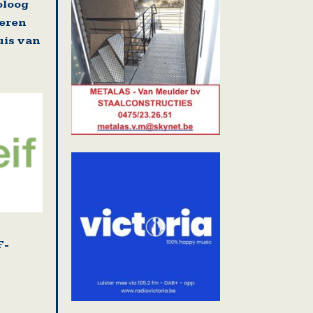
oloog
deren
uis van
F-