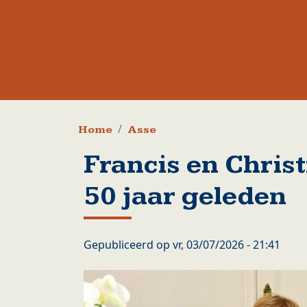
Kruimelpad
Home
Asse
Francis en Chris
50 jaar geleden
Gepubliceerd op
vr, 03/07/2026 - 21:41