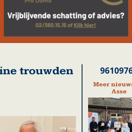
tine trouwden
961097
Meer nieuws
Asse