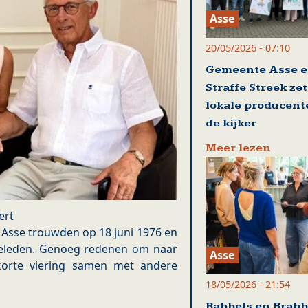
Asse
20/05/2026 - 07:10
Gemeente Asse 
Straffe Streek ze
lokale producent
de kijker
Meer lezen
ert
 Asse trouwden op 18 juni 1976 en
geleden. Genoeg redenen om naar
Asse
orte viering samen met andere
18/05/2026 - 21:54
Babbels en Brabb