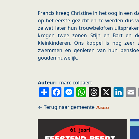
Francis kreeg Christine in het oog in een d
op het eerste gezicht en ze werden dus ve
ze wat later hun trouwbeloften uitspraken (
kregen twee zonen Stijn en Bart en d
kleinkinderen. Ons koppel is nog zeer s
zwemmen en genieten van hun pensioen.
gouden huwelijk.
Auteur
marc colpaert
Share
Facebook
Messenger
WhatsApp
Thread
X
Li
Asse