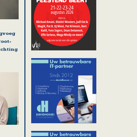
ugvoeg
root-
ichting