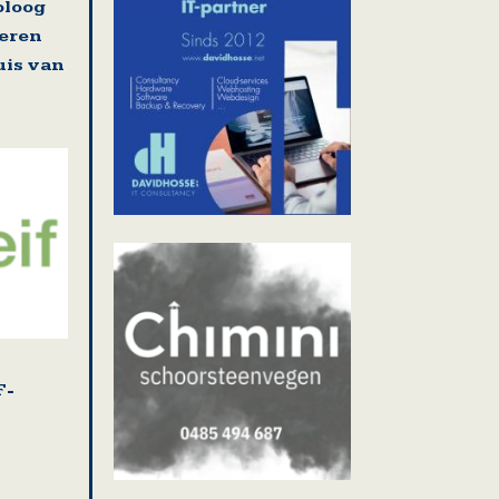
oloog
deren
uis van
F-