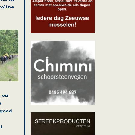
roline
n en
e
fgoed
t