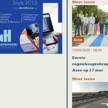
Meer lezen
Asse
15/05/2026 - 08:09
Eerste
regenboogzebrap
Asse op 17 mei
Meer lezen