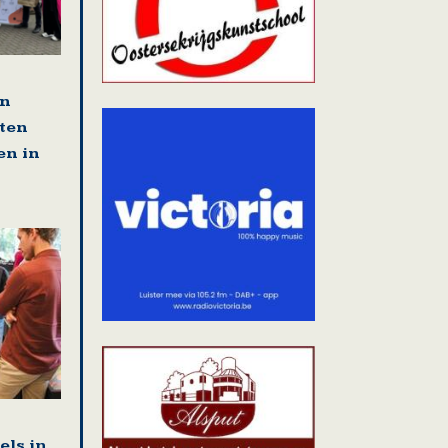
en
tten
en in
els in