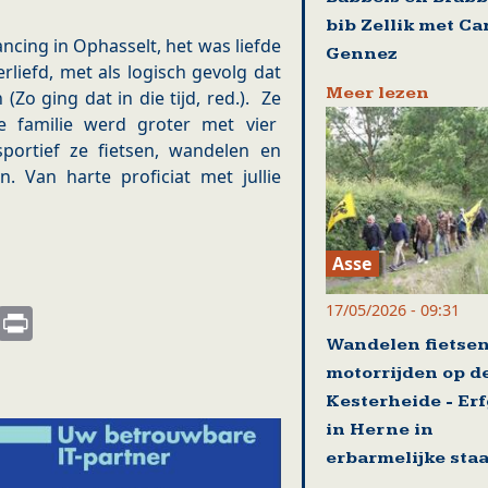
bib Zellik met Ca
ancing in Ophasselt, het was liefde
Gennez
rliefd, met als logisch gevolg dat
Meer lezen
Zo ging dat in die tijd, red.). Ze
e familie werd groter met vier
portief ze fietsen, wandelen en
 Van harte proficiat met jullie
Asse
17/05/2026 - 09:31
s
nkedIn
Email
Print
Wandelen fietse
motorrijden op d
Kesterheide - Er
in Herne in
erbarmelijke staa