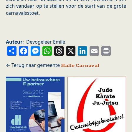
zich vandaar op te stellen voor de start van de grote
carnavalsstoet.
Auteur
Devogeleer Emile
Share
Facebook
Messenger
WhatsApp
Threads
X
LinkedIn
Email
Prin
Halle Carnaval