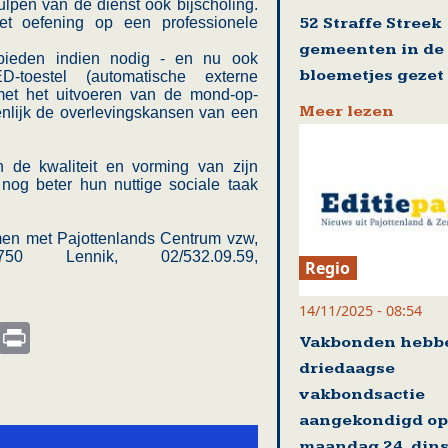
lpen van de dienst ook bijscholing.
52 Straffe Streek
t oefening op een professionele
gemeenten in de
bieden indien nodig - en nu ook
bloemetjes gezet
toestel (automatische externe
n met het uitvoeren van de mond-op-
Meer lezen
lijk de overlevingskansen van een
 de kwaliteit en vorming van zijn
nog beter hun nuttige sociale taak
men met Pajottenlands Centrum vzw,
50 Lennik, 02/532.09.59,
Regio
14/11/2025 - 08:54
s
nkedIn
Email
Print
Vakbonden hebb
driedaagse
vakbondsactie
aangekondigd op
maandag 24, din