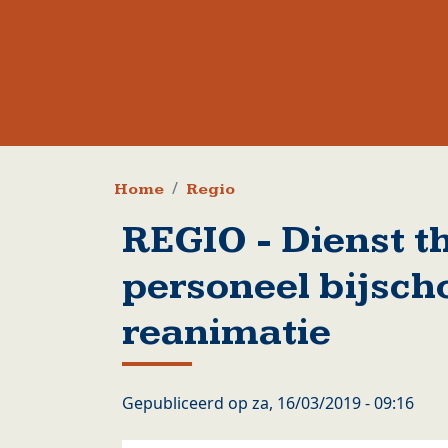
Kruimelpad
Home
Regio
REGIO - Dienst t
personeel bijsch
reanimatie
Gepubliceerd op
za, 16/03/2019 - 09:16