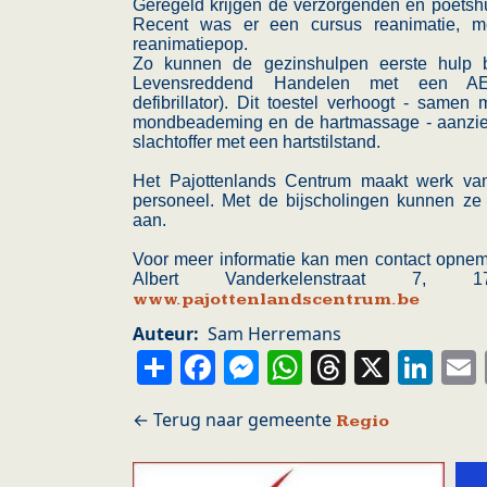
Geregeld krijgen de verzorgenden en poetshu
Recent was er een cursus reanimatie, me
reanimatiepop.
Zo kunnen de gezinshulpen eerste hulp 
Levensreddend Handelen met een AED-
defibrillator). Dit toestel verhoogt - same
mondbeademing en de hartmassage - aanzien
slachtoffer met een hartstilstand.
Het Pajottenlands Centrum maakt werk van
personeel. Met de bijscholingen kunnen ze 
aan.
Voor meer informatie kan men contact opne
Albert Vanderkelenstraat 7, 17
www.pajottenlandscentrum.be
Auteur
Sam Herremans
Share
Facebook
Messenger
WhatsApp
Thread
X
Li
Regio