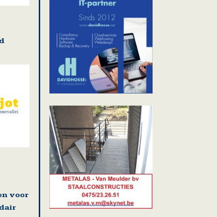
d
en voor
dair