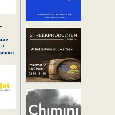
-
agne
 9
januari