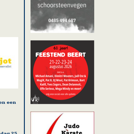
en een
sdag 25