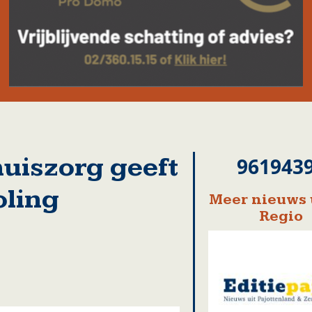
huiszorg geeft
961943
oling
Meer nieuws 
Regio