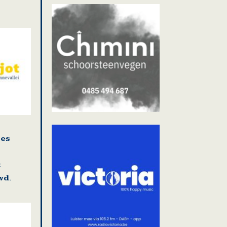
ies
t
wd.