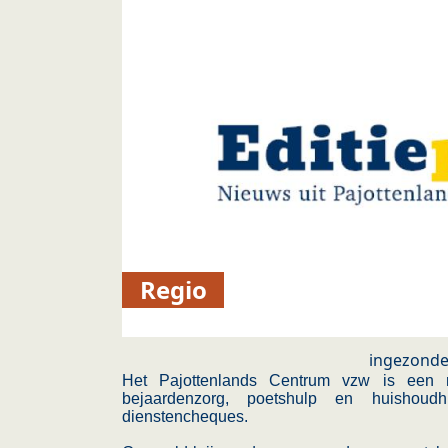
Regio
ingezond
Het Pajottenlands Centrum vzw is een r
bejaardenzorg, poetshulp en huishou
dienstencheques.