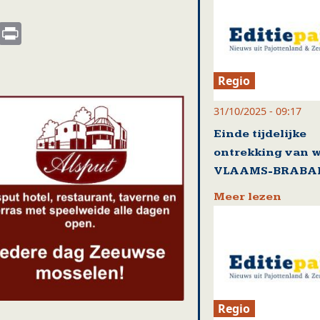
s
nkedIn
Email
Print
Regio
31/10/2025 - 09:17
Einde tijdelijke
ontrekking van w
VLAAMS-BRABA
Meer lezen
Regio