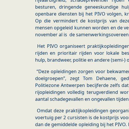
rijvaardigheid, schadepreventief rijden 
besturen, dringende geneeskundige hul
openbare diensten bij het PIVO volgen, kr
Op die vermindert de kostprijs van de
mensen opgeleid kunnen worden en de vei
november al is de samenwerkingsovereen
Het PIVO organiseert praktijkopleidingen
rijden en prioritair rijden voor lokale 
hulp, brandweer, politie en andere (semi-)
“Deze opleidingen zorgen voor bekwamere 
doelgroepen”, zegt Tom Dehaene, ged
Politiezone Antwerpen becijferde zelfs dat 
rijopleidingen volledig terugverdiend wo
aantal schadegevallen en ongevallen tijdens 
Omdat deze praktijkopleidingen georgan
voertuig per 2 cursisten is de kostprijs vo
dan de gemiddelde opleiding bij het PIVO.