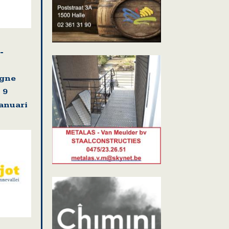
-
agne
 9
januari