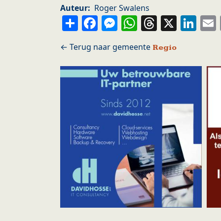
Auteur
Roger Swalens
Share
Facebook
Messenger
WhatsApp
Thread
X
Li
Regio