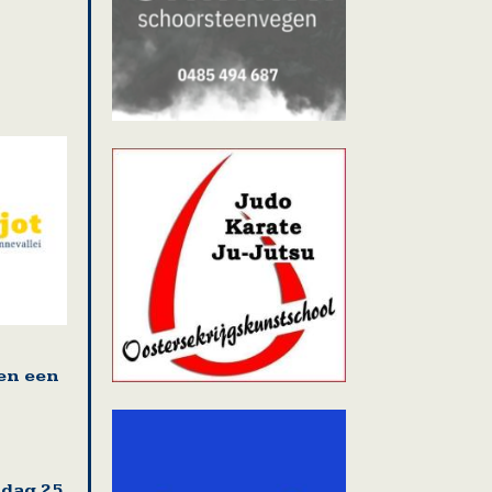
en een
sdag 25