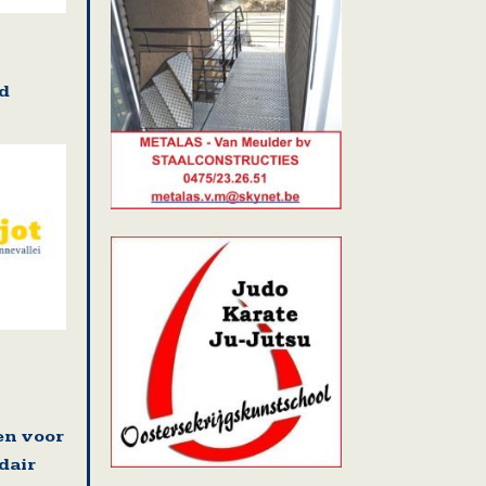
d
en voor
dair