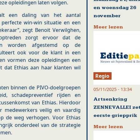
ze opleidingen laten volgen.
en woensdag 26
lt een daling van het aantal
november
 perfecte win-win situatie en een
Meer lezen
ekeraar”, zegt Benoit Verwilghen,
 optreden zorgt ervoor dat de
nnen worden afgestemd op de
ulteert ook voor de klant in een
ien vormen deze opleidingen een
 dat Ethias aan haar klanten wil
Regio
nten binnen de PIVO-doelgroepen
05/11/2025 - 13:34
eid, schadepreventief rijden en
Artsenkring
e tussenkomst van Ethias. Hierdoor
ZENNEVALLEI zet
er medewerkers veilig en vaardig
eerste griepprik
 op de weg verhogen. Voor Ethias
ngrijk onderdeel van de strategie
Meer lezen
emen.