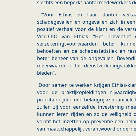
slechts een beperkt aantal medewerkers de
“Voor Ethias en haar klanten vertaa
schadegevallen en ongevallen zich in een
positief verhaal voor de klant en de verz
Vice-CEO van Ethias. “Het preventief
verzekeringsvoorwaarden beter ku
behoeften en de schadestatistiek en res
beter beheer van de ongevallen. Bovend
meerwaarde in het dienstverleningspakket
bieden”.
Door samen te werken krijgen Ethias-kla
voor de praktijkopleidingen rijvaardigh
prioritair rijden een belangrijke financiël
zullen zij voor eenzelfde investering me
kunnen leren rijden en zo de veiligheid
vormt het inzetten op preventie een bela
van maatschappelijk verantwoord ondern