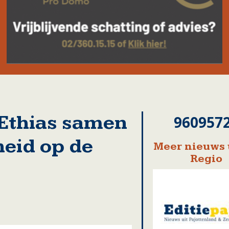
 Ethias samen
960957
heid op de
Meer nieuws 
Regio