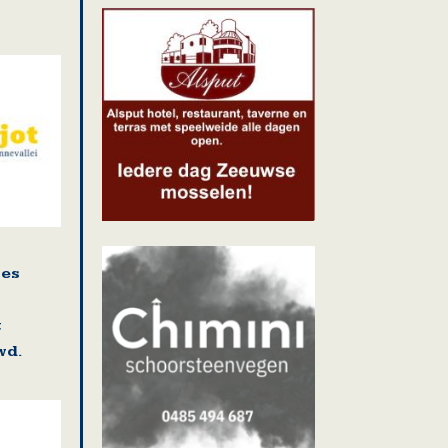
ies
t
wd.