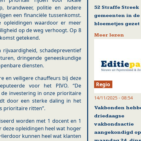
en prioritair rijden voor lokale
p, brandweer, politie en andere
52 Straffe Streek
ijgen een financiële tussenkomst.
gemeenten in de
ze opleidingen waardoor er meer
bloemetjes gezet
ligheid op de weg verhoogt. Op 8
Meer lezen
komst getekend.
 rijvaardigheid, schadepreventief
besturen, dringende geneeskundige
 openbare diensten.
en veiligere chauffeurs bij deze
Regio
eputeerde voor het PIVO. “De
de investering in onze prioritaire
14/11/2025 - 08:54
rdt door een sterke daling in het
Vakbonden hebb
prioritaire ritten”.
driedaagse
iseerd worden met 1 docent en 1
vakbondsactie
or deze opleidingen heel wat hoger
aangekondigd op
 Hierdoor kunnen heel wat klanten
maandag 24, din