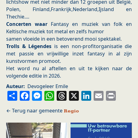
lichtshow met niet minder dan 12 groepen uit België,
Polen, Finland,Frankrijk,Nederland,Ijsland en
Thechie....
Concerten waar
Fantasy en muziek van folk en
Keltische muziek tot metal en zelfs humor
samen vloeide in een betoverend mooi spektakel.
Trolls & Légendes
is een non-profitorganisatie die
met passie en vrijwillige inzet fantasy in al zijn
kunstvormen promoot.
Het word nu al aftellen en uit te kijken naar de
volgende editie in 2026.
Auteur
Devogeleer Emile
Share
Facebook
Messenger
WhatsApp
Threads
X
LinkedIn
Email
Prin
Regio