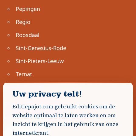
Pepingen
Regio
Roosdaal
Sint-Genesius-Rode
Sint-Pieters-Leeuw
Ternat
Ondernemen
Uw privacy telt!
Geen advertenties gevonden.
Editiepajot.com gebruikt cookies om de
website optimaal te laten werken en om
Uw advertentie hier? Contacteer ons!
inzicht te krijgen in het gebruik van onze
internetkrant.
Word Partner!