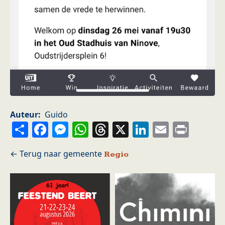
Auteur
Guido
Share
Facebook
Messenger
WhatsApp
Threads
X
LinkedIn
Email
Prin
Regio