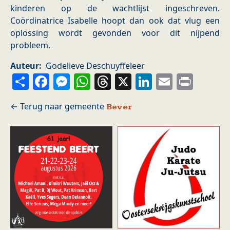
kinderen op de wachtlijst ingeschreven.
Coördinatrice Isabelle hoopt dan ook dat vlug een
oplossing wordt gevonden voor dit nijpend
probleem.
Auteur
Godelieve Deschuyffeleer
Share
Facebook
Messenger
WhatsApp
Threads
X
LinkedIn
Email
Prin
Bever