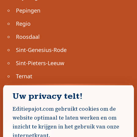
Pepingen
Regio
Roosdaal
Sint-Genesius-Rode
Sint-Pieters-Leeuw
Ternat
Ondernemen
Uw privacy telt!
Geen advertenties gevonden.
Editiepajot.com gebruikt cookies om de
website optimaal te laten werken en om
Uw advertentie hier? Contacteer ons!
inzicht te krijgen in het gebruik van onze
internetkrant.
Word Partner!