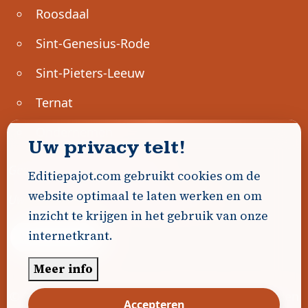
Roosdaal
Sint-Genesius-Rode
Sint-Pieters-Leeuw
Ternat
Ondernemen
Uw privacy telt!
Geen advertenties gevonden.
Editiepajot.com gebruikt cookies om de
website optimaal te laten werken en om
Uw advertentie hier? Contacteer ons!
inzicht te krijgen in het gebruik van onze
internetkrant.
Word Partner!
Meer info
© 2026
Editiepajot.com
|
Algemene voorwaarden
Accepteren