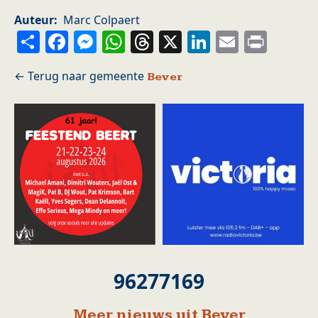
Auteur
Marc Colpaert
Share
Facebook
Messenger
WhatsApp
Threads
X
LinkedIn
Email
Prin
Bever
96277169
Meer nieuws uit Bever