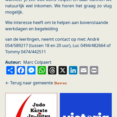
natuurlijk wel inkomen. We horen het graag zo vlug
mogelijk.
Wie interesse heeft om te helpen aan bovenstaande
werkdagen en begeleiding
van de leerlingen, neemt contact op met: André
054/589217 (tussen 18 en 20 uur), Luc 0494/482664 of
Tommy 0474/442511
Auteur
Marc Colpaert
Share
Facebook
Messenger
WhatsApp
Threads
X
LinkedIn
Email
Prin
Bever