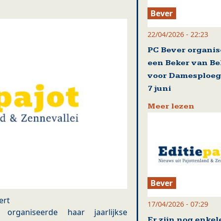
Bever
22/04/2026 - 22:23
PC Bever organis
een Beker van Be
voor Damesploeg
7 juni
Meer lezen
Bever
ert
17/04/2026 - 07:29
rganiseerde haar jaarlijkse
Er zijn nog enkel