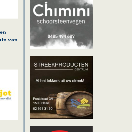
 en
uin van
n