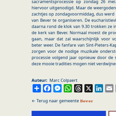
sacramentsprocessie op zondag 26 mei.
hiervoor uitgenodigd. Maar de weergoden z
zachtjes op zondagvoormiddag, dus werd b
van Bever te organiseren. De eucharistiev
daarna rond de klok van 9.30 trokken ze i
de kerk van Bever. Normaal moest de proc
gaan, maar dat zal waarschijnlijk voor v
beter weer. De fanfare van Sint-Pieters-K
zorgen voor de nodige muzikale onderst
processie volgend jaar opnieuw door de 
deze mooie tradities mogen niet verdwijn
Auteur
Marc Colpaert
Share
Facebook
Messenger
WhatsApp
Thread
X
Li
Bever