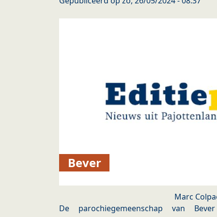
Gepubliceerd op
zo, 26/05/2024 - 08:37
Bever
Marc Colpa
De parochiegemeenschap van Bever o