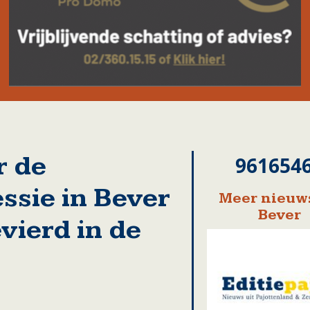
r de
961654
ssie in Bever
Meer nieuws
Bever
vierd in de