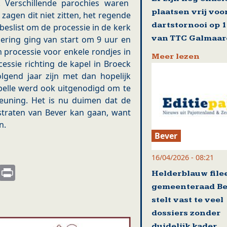
 Verschillende parochies waren
plaatsen vrij voo
agen dit niet zitten, het regende
dartstornooi op 
eslist om de processie in de kerk
van TTC Galmaa
iering ging van start om 9 uur en
n processie voor enkele rondjes in
Meer lezen
essie richting de kapel in Broeck
olgend jaar zijn met dan hopelijk
apelle werd ook uitgenodigd om te
euning. Het is nu duimen dat de
straten van Bever kan gaan, want
en.
Bever
16/04/2026 - 08:21
s
nkedIn
Email
Print
Helderblauw file
gemeenteraad Be
stelt vast te veel
dossiers zonder
duidelijk kader