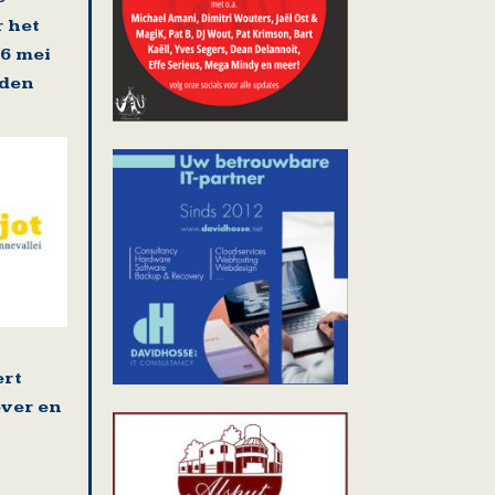
r het
16 mei
rden
ert
ver en