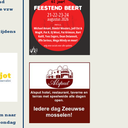
nd
e vzw
ijdens
m naar
zondag