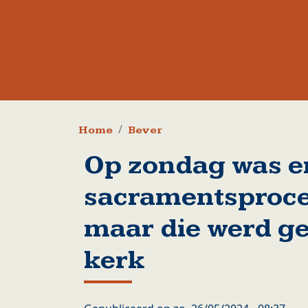
Kruimelpad
Home
Bever
Op zondag was e
sacramentsproce
maar die werd ge
kerk