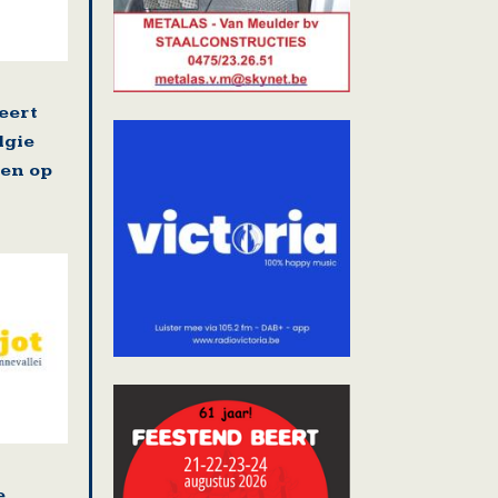
eert
lgie
en op
e