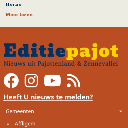
Herne
Meer lezen
Heeft U nieuws te melden?
Voet
Gemeenten
Affligem