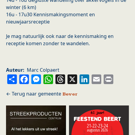
14u - 16u Gegidste wandeling over akkervogels in de
winter (6 km)
16u - 17u30 Kennismakingsmoment en
nieuwjaarsreceptie
Je mag natuurlijk ook naar de kennismaking en
receptie komen zonder te wandelen.
Auteur
Marc Colpaert
Share
Facebook
Messenger
WhatsApp
Threads
X
LinkedIn
Email
Prin
Bever