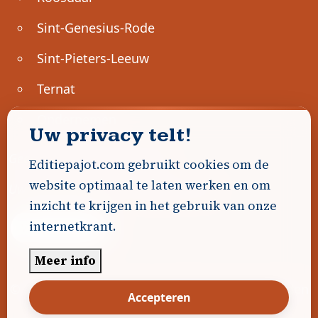
Sint-Genesius-Rode
Sint-Pieters-Leeuw
Ternat
Ondernemen
Uw privacy telt!
Geen advertenties gevonden.
Editiepajot.com gebruikt cookies om de
website optimaal te laten werken en om
Uw advertentie hier? Contacteer ons!
inzicht te krijgen in het gebruik van onze
internetkrant.
Word Partner!
Meer info
© 2026
Editiepajot.com
|
Algemene voorwaarden
Accepteren
|
Disclaimer
|
Privacybeleid
|
Cookiebeleid
|