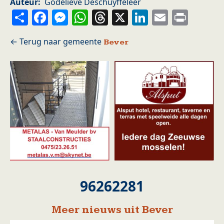
Auteur
Godelieve Deschuyffeleer
Share
Facebook
Messenger
WhatsApp
Threads
X
LinkedIn
Email
Prin
Bever
96262281
Meer nieuws uit Bever